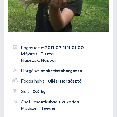
Fogás ideje:
2011-07-11 11:01:00
Időjárás:
Tiszta
Napszak:
Nappal
Horgász:
szoketiszahorgasza
Fogás helye:
Üllési Horgásztó
Súly:
0.6 kg
Csali:
csontkukac + kukorica
Módszer:
feeder