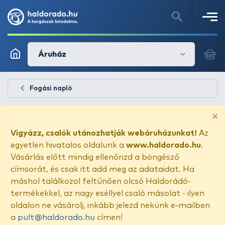
Áruház
Fogási napló
×
Vigyázz, csalók utánozhatják webáruházunkat!
Az
egyetlen hivatalos oldalunk a
www.haldorado.hu
.
Vásárlás előtt mindig ellenőrizd a böngésző
címsorát, és csak itt add meg az adataidat. Ha
máshol találkozol feltűnően olcsó Haldorádó-
termékekkel, az nagy eséllyel csaló másolat - ilyen
oldalon ne vásárolj, inkább jelezd nekünk e-mailben
a
pult@haldorado.hu
címen!