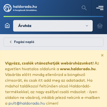
Áruház
Fogási napló
×
Vigyázz, csalók utánozhatják webáruházunkat!
Az
egyetlen hivatalos oldalunk a
www.haldorado.hu
.
Vásárlás előtt mindig ellenőrizd a böngésző
címsorát, és csak itt add meg az adataidat. Ha
máshol találkozol feltűnően olcsó Haldorádó-
termékekkel, az nagy eséllyel csaló másolat - ilyen
oldalon ne vásárolj, inkább jelezd nekünk e-mailben
a
pult@haldorado.hu
címen!