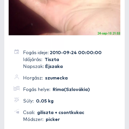
Fogás ideje:
2010-09-24 00:00:00
Időjárás:
Tiszta
Napszak:
Éjszaka
Horgász:
szumecka
Fogás helye:
Rima(Szlovákia)
Súly:
0.05 kg
Csali:
giliszta + csontkukac
Módszer:
picker