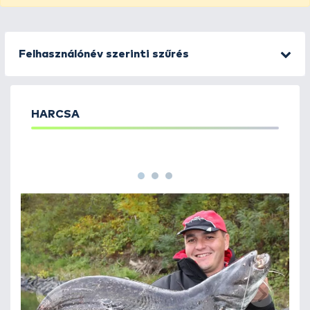
Felhasználónév szerinti szűrés
HARCSA
1
2
3