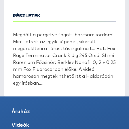
RÉSZLETEK
Megdőlt a pergetve fogott harcsarekordom!
Mint látszik az egyik képen is, sikerült
megörökíteni a fárasztás izgalmait... Bot: Fox
Rage Terminator Crank & Jig 245 Orsó: Shimi
Rarenium Főzsinór: Berkley Nanofil 0,12 + 0,25
mm Fox Fluorocarbon előke. A videó
hamarosan megtekinthető itt a Haldorádón
egy írásban....
Áruház
Videók