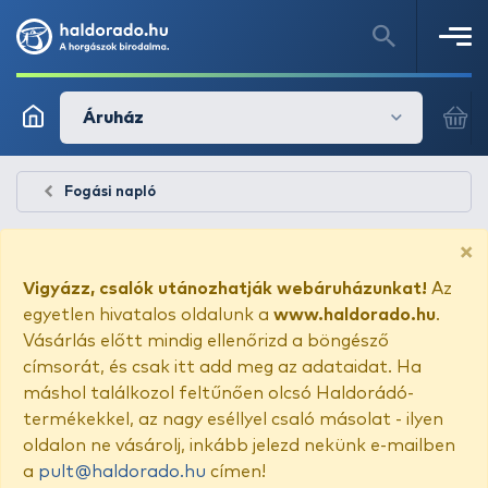
Áruház
Fogási napló
×
Vigyázz, csalók utánozhatják webáruházunkat!
Az
egyetlen hivatalos oldalunk a
www.haldorado.hu
.
Vásárlás előtt mindig ellenőrizd a böngésző
címsorát, és csak itt add meg az adataidat. Ha
máshol találkozol feltűnően olcsó Haldorádó-
termékekkel, az nagy eséllyel csaló másolat - ilyen
oldalon ne vásárolj, inkább jelezd nekünk e-mailben
a
pult@haldorado.hu
címen!