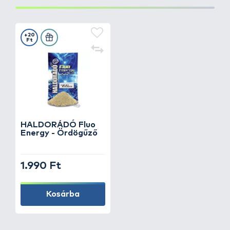
+20
Ft
HALDORÁDÓ Fluo
Energy - Ördögűző
1.990 Ft
Kosárba