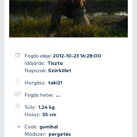
Fogás ideje:
2012-10-23 16:28:00
Időjárás:
Tiszta
Napszak:
Szürkület
Horgász:
taki21
Fogás helye:
...
Súly:
1.24 kg
Hossz:
55 cm
Csali:
gumihal
Módszer:
pergetés