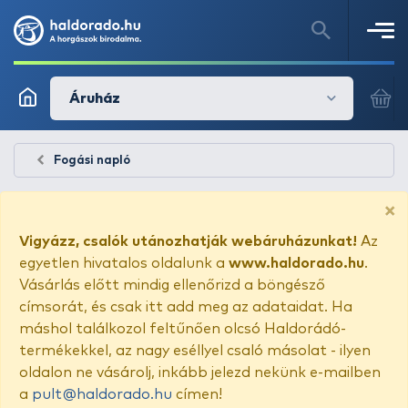
Áruház
Fogási napló
×
Vigyázz, csalók utánozhatják webáruházunkat!
Az
egyetlen hivatalos oldalunk a
www.haldorado.hu
.
Vásárlás előtt mindig ellenőrizd a böngésző
címsorát, és csak itt add meg az adataidat. Ha
máshol találkozol feltűnően olcsó Haldorádó-
termékekkel, az nagy eséllyel csaló másolat - ilyen
oldalon ne vásárolj, inkább jelezd nekünk e-mailben
a
pult@haldorado.hu
címen!