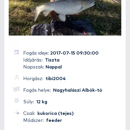
Fogás ideje:
2017-07-15 09:30:00
Időjárás:
Tiszta
Napszak:
Nappal
Horgász:
tibi2004
Fogás helye:
Nagyhalászi Albók-tó
Súly:
12 kg
Csali:
kukorica (tejes)
Módszer:
feeder