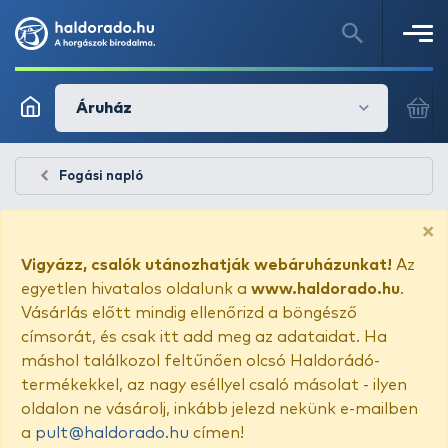
Áruház
Fogási napló
×
Vigyázz, csalók utánozhatják webáruházunkat!
Az
egyetlen hivatalos oldalunk a
www.haldorado.hu
.
Vásárlás előtt mindig ellenőrizd a böngésző
címsorát, és csak itt add meg az adataidat. Ha
máshol találkozol feltűnően olcsó Haldorádó-
termékekkel, az nagy eséllyel csaló másolat - ilyen
oldalon ne vásárolj, inkább jelezd nekünk e-mailben
a
pult@haldorado.hu
címen!