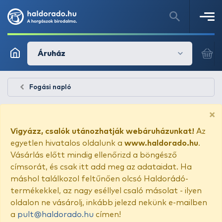
Áruház
Fogási napló
×
Vigyázz, csalók utánozhatják webáruházunkat!
Az
egyetlen hivatalos oldalunk a
www.haldorado.hu
.
Vásárlás előtt mindig ellenőrizd a böngésző
címsorát, és csak itt add meg az adataidat. Ha
máshol találkozol feltűnően olcsó Haldorádó-
termékekkel, az nagy eséllyel csaló másolat - ilyen
oldalon ne vásárolj, inkább jelezd nekünk e-mailben
a
pult@haldorado.hu
címen!