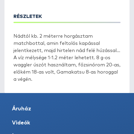
RÉSZLETEK
Nádtól kb. 2 méterre horgásztam
matchbottal, amin feltolós kapással
jelentkezett, majd hirtelen nád felé húzással...
A víz mélysége 1-1.2 méter lehetett. 8 g-os
waggler úszót használtam, főzsinórom 20-as,
előkém 18-as volt, Gamakatsu 8-as horoggal
a végén.
Áruház
Videók