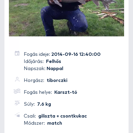
Fogás ideje:
2014-09-16 12:40:00
Időjárás:
Felhős
Napszak:
Nappal
Horgász:
tiborczki
Fogás helye:
Karszt-tó
Súly:
7.6 kg
Csali:
giliszta + csontkukac
Módszer:
match