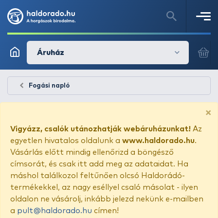
Áruház
Fogási napló
×
Vigyázz, csalók utánozhatják webáruházunkat!
Az
egyetlen hivatalos oldalunk a
www.haldorado.hu
.
Vásárlás előtt mindig ellenőrizd a böngésző
címsorát, és csak itt add meg az adataidat. Ha
máshol találkozol feltűnően olcsó Haldorádó-
termékekkel, az nagy eséllyel csaló másolat - ilyen
oldalon ne vásárolj, inkább jelezd nekünk e-mailben
a
pult@haldorado.hu
címen!