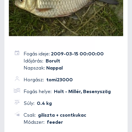
Fogás ideje:
2009-03-15 00:00:00
Időjárás:
Borult
Napszak:
Nappal
Horgász:
tomi23000
Fogás helye:
Holt - Millér, Besenyszög
Súly:
0.4 kg
Csali:
giliszta + csontkukac
Módszer:
feeder