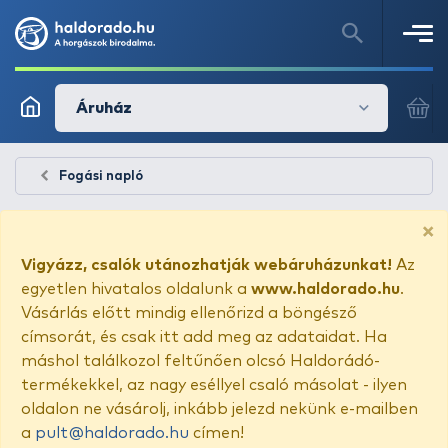
Áruház
Fogási napló
×
Vigyázz, csalók utánozhatják webáruházunkat!
Az
egyetlen hivatalos oldalunk a
www.haldorado.hu
.
Vásárlás előtt mindig ellenőrizd a böngésző
címsorát, és csak itt add meg az adataidat. Ha
máshol találkozol feltűnően olcsó Haldorádó-
termékekkel, az nagy eséllyel csaló másolat - ilyen
oldalon ne vásárolj, inkább jelezd nekünk e-mailben
a
pult@haldorado.hu
címen!