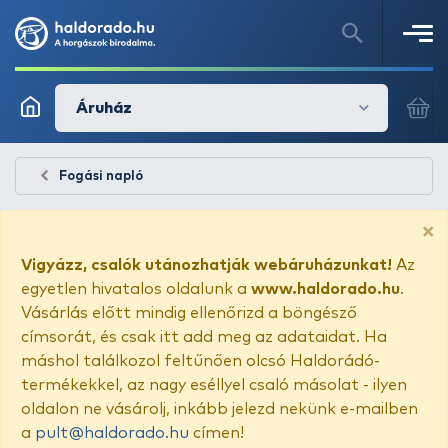
Áruház
Fogási napló
×
Vigyázz, csalók utánozhatják webáruházunkat!
Az
egyetlen hivatalos oldalunk a
www.haldorado.hu
.
Vásárlás előtt mindig ellenőrizd a böngésző
címsorát, és csak itt add meg az adataidat. Ha
máshol találkozol feltűnően olcsó Haldorádó-
termékekkel, az nagy eséllyel csaló másolat - ilyen
oldalon ne vásárolj, inkább jelezd nekünk e-mailben
a
pult@haldorado.hu
címen!