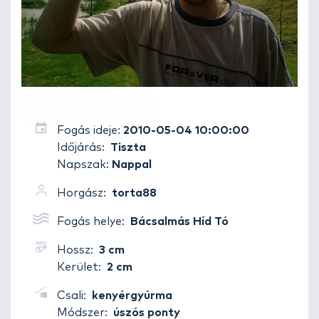
Fogás ideje:
2010-05-04 10:00:00
Időjárás:
Tiszta
Napszak:
Nappal
Horgász:
torta88
Fogás helye:
Bácsalmás Híd Tó
Hossz:
3 cm
Kerület:
2 cm
Csali:
kenyérgyúrma
Módszer:
úszós ponty