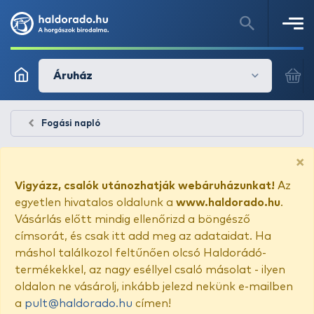
Áruház
Fogási napló
×
Vigyázz, csalók utánozhatják webáruházunkat!
Az
egyetlen hivatalos oldalunk a
www.haldorado.hu
.
Vásárlás előtt mindig ellenőrizd a böngésző
címsorát, és csak itt add meg az adataidat. Ha
máshol találkozol feltűnően olcsó Haldorádó-
termékekkel, az nagy eséllyel csaló másolat - ilyen
oldalon ne vásárolj, inkább jelezd nekünk e-mailben
a
pult@haldorado.hu
címen!