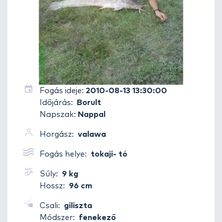
Fogás ideje:
2010-08-13 13:30:00
Időjárás:
Borult
Napszak:
Nappal
Horgász:
valawa
Fogás helye:
tokaji- tó
Súly:
9 kg
Hossz:
96 cm
Csali:
giliszta
Módszer:
fenekező