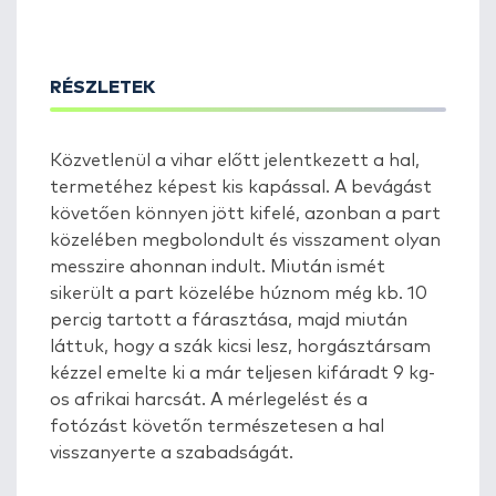
RÉSZLETEK
Közvetlenül a vihar előtt jelentkezett a hal,
termetéhez képest kis kapással. A bevágást
követően könnyen jött kifelé, azonban a part
közelében megbolondult és visszament olyan
messzire ahonnan indult. Miután ismét
sikerült a part közelébe húznom még kb. 10
percig tartott a fárasztása, majd miután
láttuk, hogy a szák kicsi lesz, horgásztársam
kézzel emelte ki a már teljesen kifáradt 9 kg-
os afrikai harcsát. A mérlegelést és a
fotózást követőn természetesen a hal
visszanyerte a szabadságát.