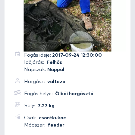
Fogás ideje:
2017-09-24 12:30:00
Időjárás:
Felhős
Napszak:
Nappal
Horgász:
valtozo
Fogás helye:
Ölbői horgásztó
Súly:
7.27 kg
Csali:
csontkukac
Módszer:
feeder