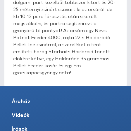
dolgom, part közelből többször kitört és 20-
25 méternyi zsinórt csavart le az orsóról, de
kb 10-12 perc fárasztás után sikerült
megszákolni, és partra segíteni ezt a
gyönyörű tő pontyot! Az orsóm egy Nevis
Patriot Feeder 4000, rajta 22-s Haldorádó
Pellet line zsinórral, a szereléket a fent
említett horog Starbaits Hairbraid fonott
előkére kötve, egy Haldorádó 35 grammos
Pellet Feeder kosár és egy Fox
gyorskapocsgyöngy adta!
Áruház
Videók
Írások