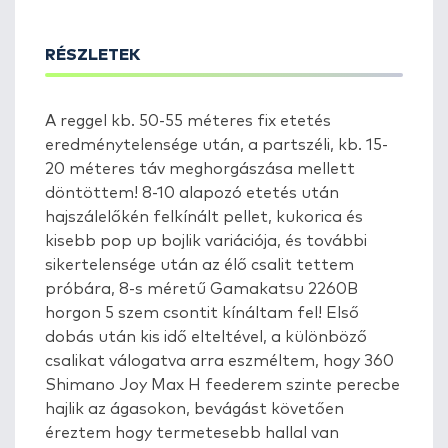
RÉSZLETEK
A reggel kb. 50-55 méteres fix etetés
eredménytelensége után, a partszéli, kb. 15-
20 méteres táv meghorgászása mellett
döntöttem! 8-10 alapozó etetés után
hajszálelőkén felkínált pellet, kukorica és
kisebb pop up bojlik variációja, és további
sikertelensége után az élő csalit tettem
próbára, 8-s méretű Gamakatsu 2260B
horgon 5 szem csontit kínáltam fel! Első
dobás után kis idő elteltével, a különböző
csalikat válogatva arra eszméltem, hogy 360
Shimano Joy Max H feederem szinte perecbe
hajlik az ágasokon, bevágást követően
éreztem hogy termetesebb hallal van