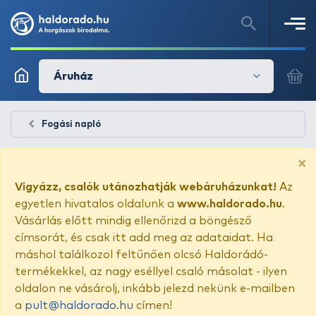
Áruház
Fogási napló
×
Vigyázz, csalók utánozhatják webáruházunkat!
Az
egyetlen hivatalos oldalunk a
www.haldorado.hu
.
Vásárlás előtt mindig ellenőrizd a böngésző
címsorát, és csak itt add meg az adataidat. Ha
máshol találkozol feltűnően olcsó Haldorádó-
termékekkel, az nagy eséllyel csaló másolat - ilyen
oldalon ne vásárolj, inkább jelezd nekünk e-mailben
a
pult@haldorado.hu
címen!