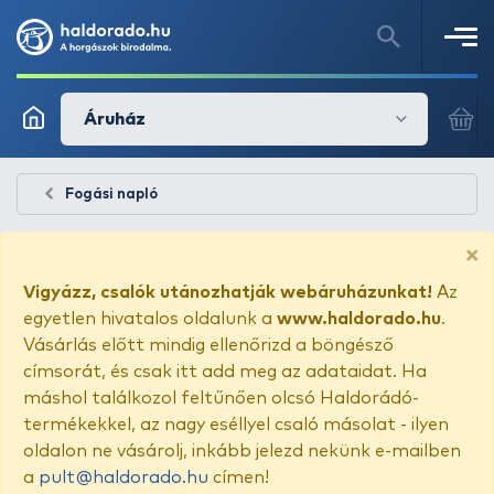
Áruház
Fogási napló
×
Vigyázz, csalók utánozhatják webáruházunkat!
Az
egyetlen hivatalos oldalunk a
www.haldorado.hu
.
Vásárlás előtt mindig ellenőrizd a böngésző
címsorát, és csak itt add meg az adataidat. Ha
máshol találkozol feltűnően olcsó Haldorádó-
termékekkel, az nagy eséllyel csaló másolat - ilyen
oldalon ne vásárolj, inkább jelezd nekünk e-mailben
a
pult@haldorado.hu
címen!