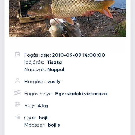
Fogás ideje:
2010-09-09 14:00:00
Időjárás:
Tiszta
Napszak:
Nappal
Horgász:
vasily
Fogás helye:
Egerszalóki viztározó
Súly:
4 kg
Csali:
bojli
Módszer:
bojlis