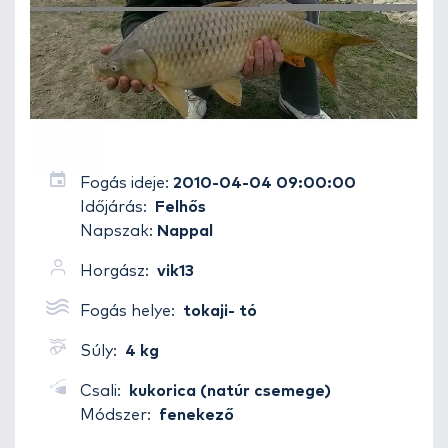
Fogás ideje:
2010-04-04 09:00:00
Időjárás:
Felhős
Napszak:
Nappal
Horgász:
vik13
Fogás helye:
tokaji- tó
Súly:
4 kg
Csali:
kukorica (natúr csemege)
Módszer:
fenekező