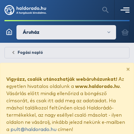
Áruház
Fogási napló
×
Vigyázz, csalók utánozhatják webáruházunkat!
Az
egyetlen hivatalos oldalunk a
www.haldorado.hu
.
Vásárlás előtt mindig ellenőrizd a böngésző
címsorát, és csak itt add meg az adataidat. Ha
máshol találkozol feltűnően olcsó Haldorádó-
termékekkel, az nagy eséllyel csaló másolat - ilyen
oldalon ne vásárolj, inkább jelezd nekünk e-mailben
a
pult@haldorado.hu
címen!