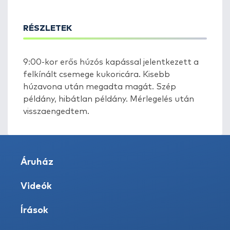
RÉSZLETEK
9:00-kor erős húzós kapással jelentkezett a
felkínált csemege kukoricára. Kisebb
húzavona után megadta magát. Szép
példány, hibátlan példány. Mérlegelés után
visszaengedtem.
Áruház
Videók
Írások