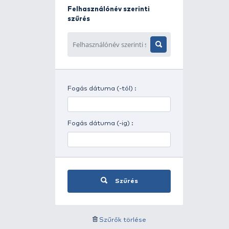
Napszak szerinti szűrés
Időjárás szerinti szűrés
Felhasználónév szerinti
szűrés
Fogás dátuma (-tól) :