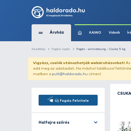
Áruház
KAIWO
Kezdőlap
Fogási napló
Fogás - winnetoung
Vigyázz, csalók utánozhatják webár
add meg az adataidat. Ha máshol találk
mailben a
pult@haldorado.hu
címen!
Új fogás felvitele