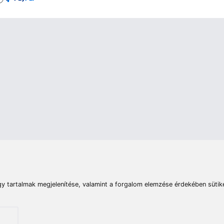
rások
Vizek
Termékösszehasonlít
Telefon:
E-mail:
+36 20 945 7758
pult@haldorado.hu
máció
ÁSZF
Adatkezelési tájékoztató
Impresszum
Akadá
© 2026 Haldorado.hu