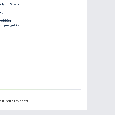
Fogás ideje:
2014-09-15 00:00:00
Időjárás:
Tiszta
Napszak:
Nappal
Horgász:
winnetoung
Fogás helye:
Marcal
Súly:
5 kg
Csali:
wobbler
Módszer:
pergetés