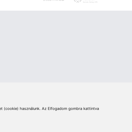
ás
Cím:
6400 Kiskunhalas, Széchenyi út 49.
lymentesítési nyilatkozat
Elállás