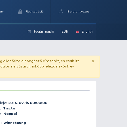
Kedvencek
Kosaram
Regisztráció
Fogási na
ok
ado.hu
. Vásárlás előtt mindig ellenőrizd a böngésző címs
yel csaló másolat - ilyen oldalon ne vásárolj, inkább jel