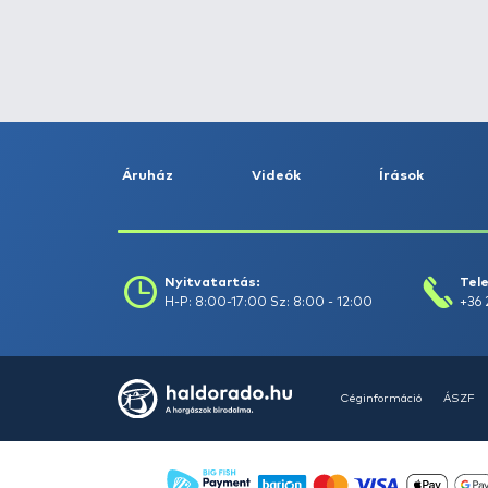
Fogás dátuma (-ig) :
Szűrés
Szűrők törlése