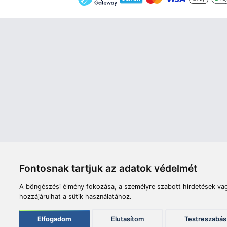
Áruház
Videók
Í
Nyitvatartás:
H-P: 8:00-17:00
Sz: 8:00 - 12:00
Céginfor