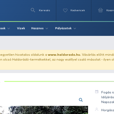
Keresés
Videók
Vizek
Írások
Hasznos
Pályázat
 - Csuka 5 kg
uházunkat!
Az egyetlen hivatalos oldalunk a
www.haldor
ozol feltűnően olcsó Haldorádó-termékekkel, az nagy eséll
CSUKA