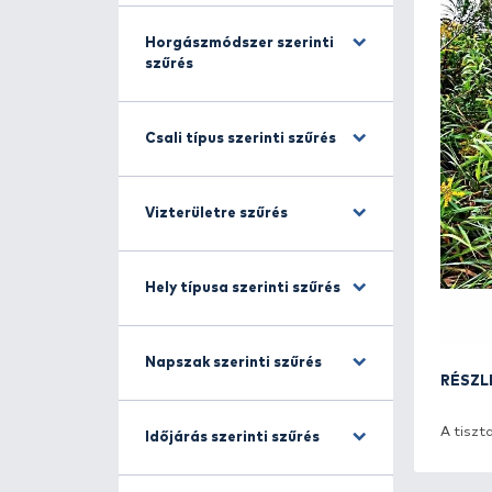
Halfajra szűrés
Horgászmódszer szerinti
szűrés
Csali típus szerinti szűrés
Vizterületre szűrés
Hely típusa szerinti szűrés