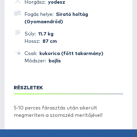
Horgász:
yodesz
Fogás helye:
Sirató holtág
(Gyomaendrőd)
Súly:
11.7 kg
Hossz:
87 cm
Csali:
kukorica (főtt takarmány)
Módszer:
bojlis
RÉSZLETEK
5-10 perces fárasztás után sikerült
megmeríteni a szomszéd merítőjével!