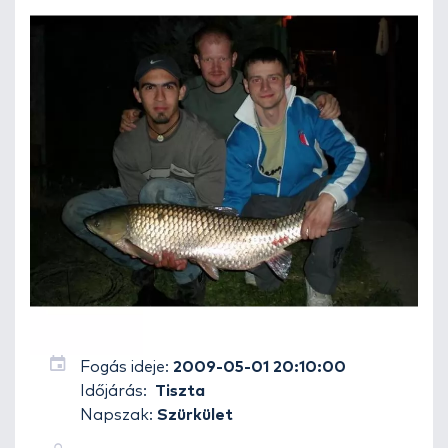
Fogás ideje:
2009-05-01 20:10:00
Időjárás:
Tiszta
Napszak:
Szürkület