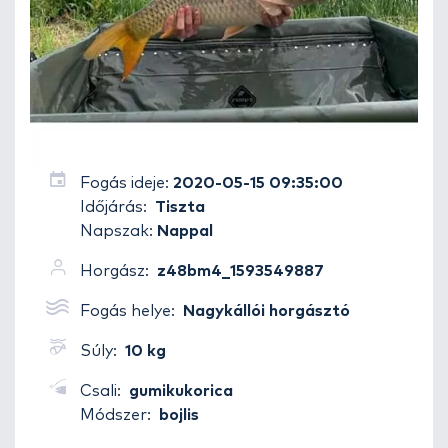
Fogás ideje:
2020-05-15 09:35:00
Időjárás:
Tiszta
Napszak:
Nappal
Horgász:
z48bm4_1593549887
Fogás helye:
Nagykállói horgásztó
Súly:
10 kg
Csali:
gumikukorica
Módszer:
bojlis