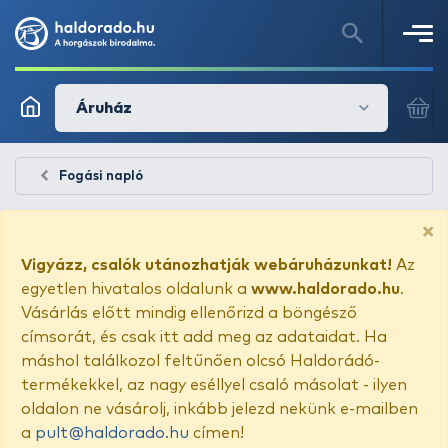
Áruház
Fogási napló
×
Vigyázz, csalók utánozhatják webáruházunkat!
Az
egyetlen hivatalos oldalunk a
www.haldorado.hu
.
Vásárlás előtt mindig ellenőrizd a böngésző
címsorát, és csak itt add meg az adataidat. Ha
máshol találkozol feltűnően olcsó Haldorádó-
termékekkel, az nagy eséllyel csaló másolat - ilyen
oldalon ne vásárolj, inkább jelezd nekünk e-mailben
a
pult@haldorado.hu
címen!