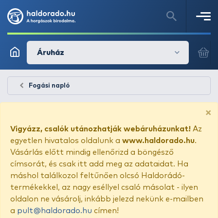
Áruház
Fogási napló
×
Vigyázz, csalók utánozhatják webáruházunkat!
Az
egyetlen hivatalos oldalunk a
www.haldorado.hu
.
Vásárlás előtt mindig ellenőrizd a böngésző
címsorát, és csak itt add meg az adataidat. Ha
máshol találkozol feltűnően olcsó Haldorádó-
termékekkel, az nagy eséllyel csaló másolat - ilyen
oldalon ne vásárolj, inkább jelezd nekünk e-mailben
a
pult@haldorado.hu
címen!