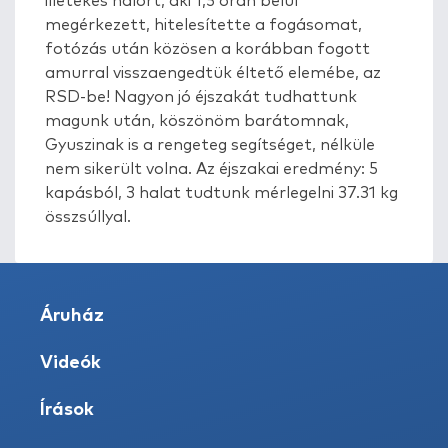
illetékes halőrt, aki 1,5 órán belül
megérkezett, hitelesítette a fogásomat,
fotózás után közösen a korábban fogott
amurral visszaengedtük éltető elemébe, az
RSD-be! Nagyon jó éjszakát tudhattunk
magunk után, köszönöm barátomnak,
Gyuszinak is a rengeteg segítséget, nélküle
nem sikerült volna. Az éjszakai eredmény: 5
kapásból, 3 halat tudtunk mérlegelni 37.31 kg
összsúllyal.
Áruház
Videók
Írások