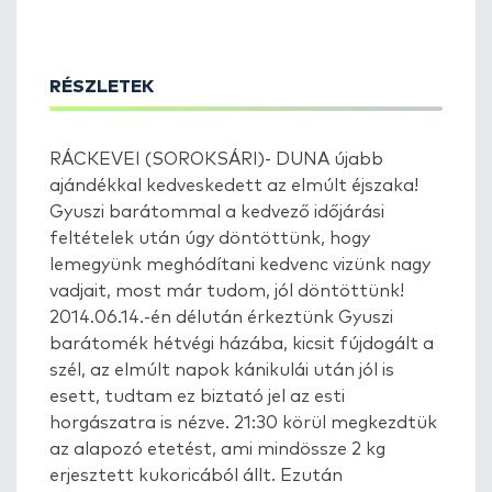
RÉSZLETEK
RÁCKEVEI (SOROKSÁRI)- DUNA újabb
ajándékkal kedveskedett az elmúlt éjszaka!
Gyuszi barátommal a kedvező időjárási
feltételek után úgy döntöttünk, hogy
lemegyünk meghódítani kedvenc vizünk nagy
vadjait, most már tudom, jól döntöttünk!
2014.06.14.-én délután érkeztünk Gyuszi
barátomék hétvégi házába, kicsit fújdogált a
szél, az elmúlt napok kánikulái után jól is
esett, tudtam ez biztató jel az esti
horgászatra is nézve. 21:30 körül megkezdtük
az alapozó etetést, ami mindössze 2 kg
erjesztett kukoricából állt. Ezután