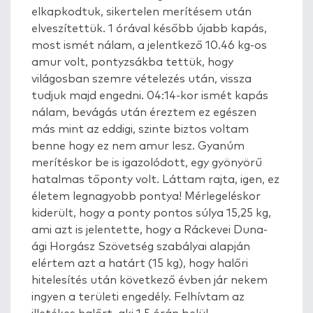
elkapkodtuk, sikertelen merítésem után
elveszítettük. 1 órával később újabb kapás,
most ismét nálam, a jelentkező 10.46 kg-os
amur volt, pontyzsákba tettük, hogy
világosban szemre vételezés után, vissza
tudjuk majd engedni. 04:14-kor ismét kapás
nálam, bevágás után éreztem ez egészen
más mint az eddigi, szinte biztos voltam
benne hogy ez nem amur lesz. Gyanúm
merítéskor be is igazolódott, egy gyönyörű
hatalmas tőponty volt. Láttam rajta, igen, ez
életem legnagyobb pontya! Mérlegeléskor
kiderült, hogy a ponty pontos súlya 15,25 kg,
ami azt is jelentette, hogy a Ráckevei Duna-
ági Horgász Szövetség szabályai alapján
elértem azt a határt (15 kg), hogy halőri
hitelesítés után következő évben jár nekem
ingyen a területi engedély. Felhívtam az