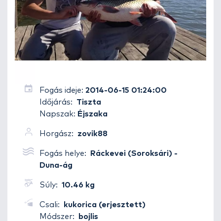
Fogás ideje:
2014-06-15 01:24:00
Időjárás:
Tiszta
Napszak:
Éjszaka
Horgász:
zovik88
Fogás helye:
Ráckevei (Soroksári) -
Duna-ág
Súly:
10.46 kg
Csali:
kukorica (erjesztett)
Módszer:
bojlis