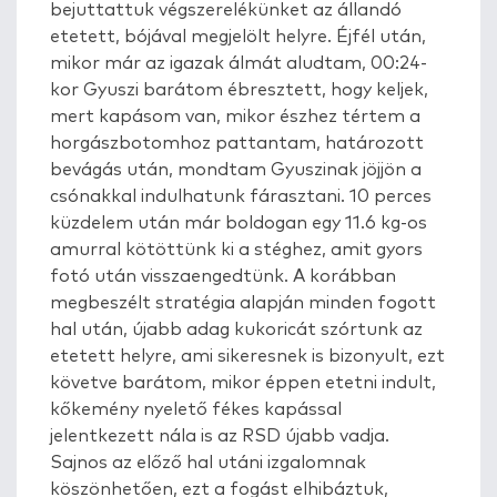
bejuttattuk végszerelékünket az állandó
etetett, bójával megjelölt helyre. Éjfél után,
mikor már az igazak álmát aludtam, 00:24-
kor Gyuszi barátom ébresztett, hogy keljek,
mert kapásom van, mikor észhez tértem a
horgászbotomhoz pattantam, határozott
bevágás után, mondtam Gyuszinak jöjjön a
csónakkal indulhatunk fárasztani. 10 perces
küzdelem után már boldogan egy 11.6 kg-os
amurral kötöttünk ki a stéghez, amit gyors
fotó után visszaengedtünk. A korábban
megbeszélt stratégia alapján minden fogott
hal után, újabb adag kukoricát szórtunk az
etetett helyre, ami sikeresnek is bizonyult, ezt
követve barátom, mikor éppen etetni indult,
kőkemény nyelető fékes kapással
jelentkezett nála is az RSD újabb vadja.
Sajnos az előző hal utáni izgalomnak
köszönhetően, ezt a fogást elhibáztuk,