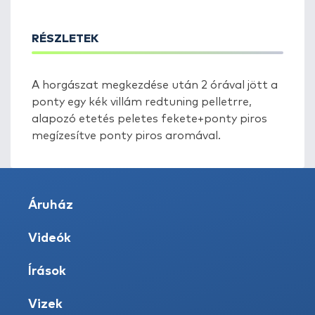
RÉSZLETEK
A horgászat megkezdése után 2 órával jött a
ponty egy kék villám redtuning pelletrre,
alapozó etetés peletes fekete+ponty piros
megízesítve ponty piros aromával.
Áruház
Videók
Írások
Vizek