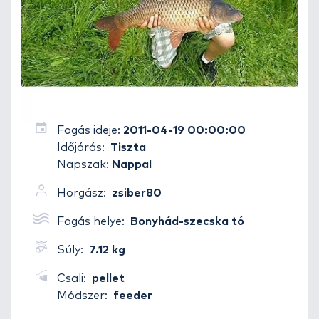
Fogás ideje:
2011-04-19 00:00:00
Időjárás:
Tiszta
Napszak:
Nappal
Horgász:
zsiber80
Fogás helye:
Bonyhád-szecska tó
Súly:
7.12 kg
Csali:
pellet
Módszer:
feeder