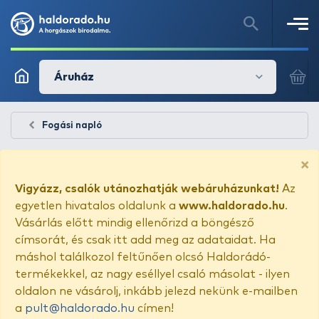
Áruház
Fogási napló
×
Vigyázz, csalók utánozhatják webáruházunkat!
Az
egyetlen hivatalos oldalunk a
www.haldorado.hu
.
Vásárlás előtt mindig ellenőrizd a böngésző
címsorát, és csak itt add meg az adataidat. Ha
máshol találkozol feltűnően olcsó Haldorádó-
termékekkel, az nagy eséllyel csaló másolat - ilyen
oldalon ne vásárolj, inkább jelezd nekünk e-mailben
a
pult@haldorado.hu
címen!