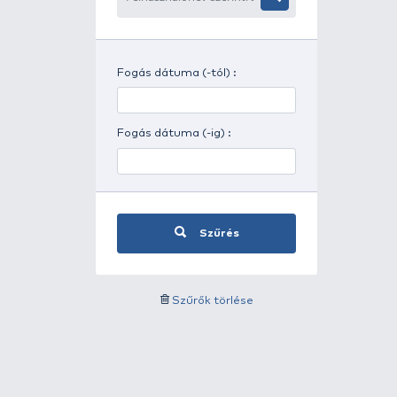
Időjárás szerinti szűrés
Felhasználónév szerinti
szűrés
Fogás dátuma (-tól) :
Fogás dátuma (-ig) :