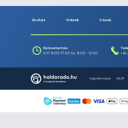
Szűrés
Szűrők törlése
Áruház
Videók
Í