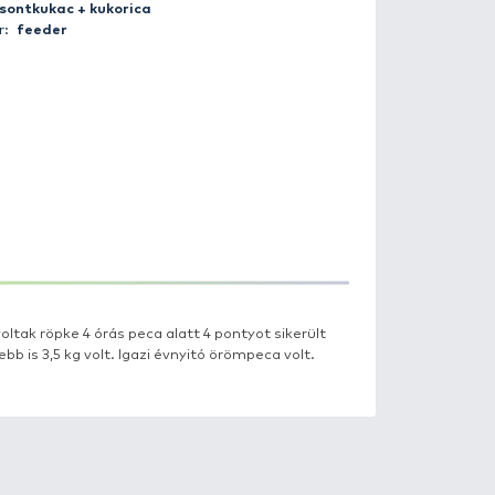
Fogás helye:
Holt-Marcal
Súly:
5 kg
Hossz:
52 cm
Csali:
csontkukac + kukorica
Módszer:
feeder