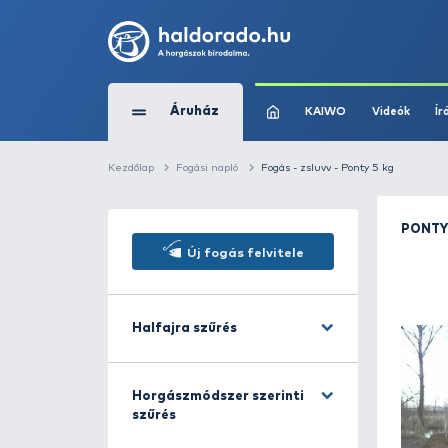
Áruház
KAIWO
Kezdőlap
Fogási napló
Fogás - zsluvv - Po
Új fogás felvitele
Halfajra szűrés