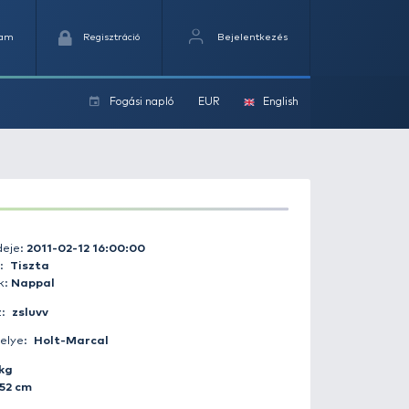
Kedvencek
Kosaram
Regisztráció
Fogási na
ok
Fogás ideje:
2011-02-12 16:00:00
Időjárás:
Tiszta
Napszak:
Nappal
Horgász:
zsluvv