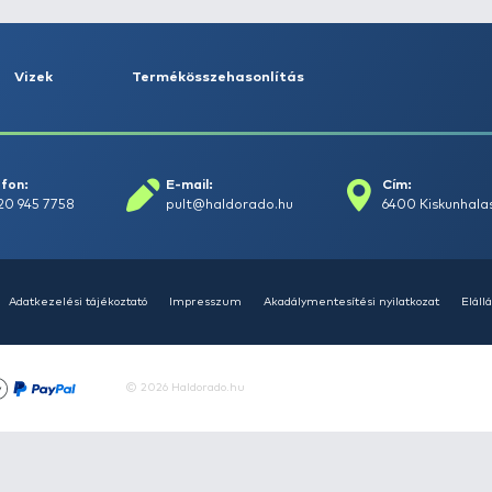
rások
Vizek
Termékösszehasonlít