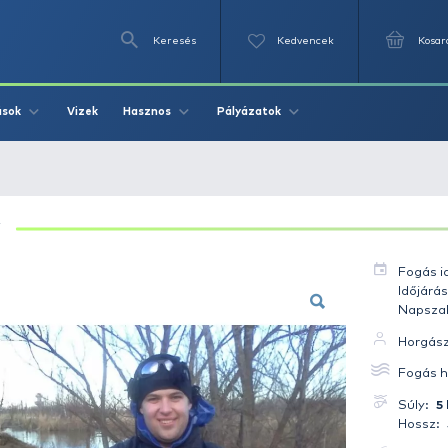
Keresés
Videók
Vizek
Írások
Hasznos
Pályázat
nty 5 kg
PONTY