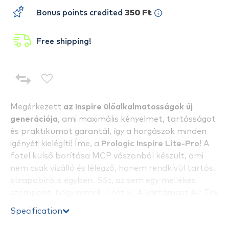
Bonus points credited
350 Ft
Free shipping!
Megérkezett
az Inspire ülőalkalmatosságok új
generációja
, ami maximális kényelmet, tartósságot
és praktikumot garantál, így a horgászok minden
igényét kielégíti! Íme, a
Prologic Inspire Lite-Pro
! A
fotel külső borítása MCP vászonból készült, ami
nem csak vízálló és lélegző, hanem rendkívül tartós,
strapabíró is egyben. Sőt, az sem egy mellékes
szempont, hogy remekül néz ki. A kartámasz Air-Tex
lélegző huzatot kapott, amely növeli a szellőzést,
Specification
ezzel megakadályozva a hőmérséklet