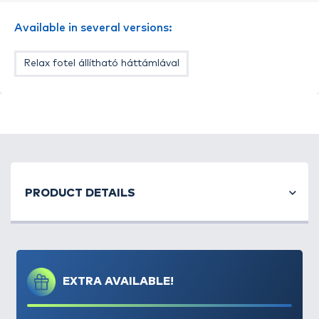
kényelmetlenné válását és a beizzadást. Az
ülőfelület, valamint a háttámla is igazán kényelmes
Available in several versions:
kialakítású, egyből érezhetően megfelelő támaszt
nyújtanak a szükséges helyeken. A puha neoprén
Relax fotel állítható háttámlával
párna kiemelten kényelmes támasztékot biztosít a
fejnek. Az állítható lábainak, illetve nagyméretű
billenő sártalpainak köszönhetően minden
körülmények között stabilan felállítható,
elhelyezhető.
A Inspire Lite-Pro fotel főbb méretadatai:
Ülőfelület mérete: 47x40 cm, háttámla
mérete: 47x52 cm
PRODUCT DETAILS
Súlya: 6,3 kg
Teherbírása: 140 kg (!)
Színe: sötétzöld-szürke
Lehajtható kartámasz, Air-Tex levehető
huzattal
EXTRA AVAILABLE!
MCP vízálló és lélegző szövet
Puha neoprén párna