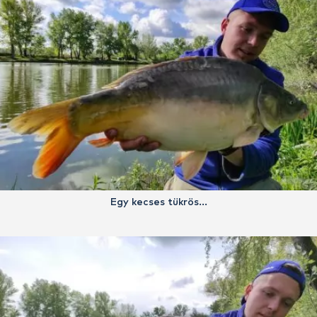
Egy kecses tükrös…