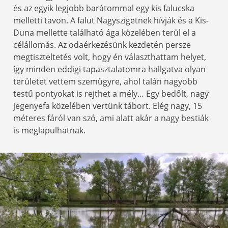
és az egyik legjobb barátommal egy kis falucska
melletti tavon. A falut Nagyszigetnek hívják és a Kis-
Duna mellette található ága közelében terül el a
célállomás. Az odaérkezésünk kezdetén persze
megtiszteltetés volt, hogy én választhattam helyet,
így minden eddigi tapasztalatomra hallgatva olyan
területet vettem szemügyre, ahol talán nagyobb
testű pontyokat is rejthet a mély… Egy bedőlt, nagy
jegenyefa közelében vertünk tábort. Elég nagy, 15
méteres fáról van szó, ami alatt akár a nagy bestiák
is meglapulhatnak.