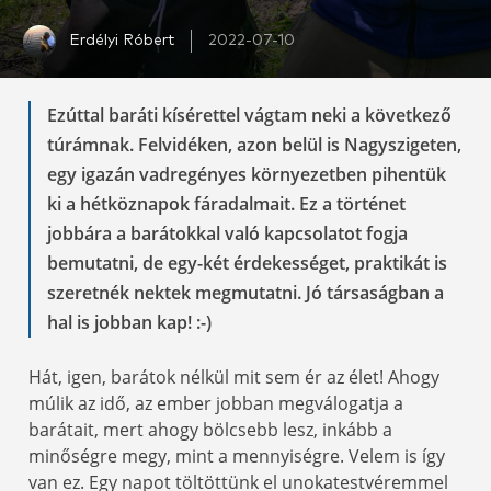
Erdélyi Róbert
2022-07-10
Ezúttal baráti kísérettel vágtam neki a következő
túrámnak. Felvidéken, azon belül is Nagyszigeten,
egy igazán vadregényes környezetben pihentük
ki a hétköznapok fáradalmait. Ez a történet
jobbára a barátokkal való kapcsolatot fogja
bemutatni, de egy-két érdekességet, praktikát is
szeretnék nektek megmutatni. Jó társaságban a
hal is jobban kap! :-)
Hát, igen, barátok nélkül mit sem ér az élet! Ahogy
múlik az idő, az ember jobban megválogatja a
barátait, mert ahogy bölcsebb lesz, inkább a
minőségre megy, mint a mennyiségre. Velem is így
van ez. Egy napot töltöttünk el unokatestvéremmel