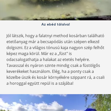
Az ebéd tálalva!
Jól látszik, hogy a falatnyi method kosárban található
etetőanyag már a becsapódás után szépen elkezd
dolgozni. Ez a világos tónusú kaja nagyon szép felhőt
képez maga körül. Már ez a „füst" is
odacsalogathatja a halakat az etetés helyére.
Tavasszal és nyáron szinte mindig csak a füstölgős
keverékeket használom. Elég, ha a ponty csak a
közelbe úszik és kosár környékére szippant rá, a csali
a horoggal együtt repül is a szájába!