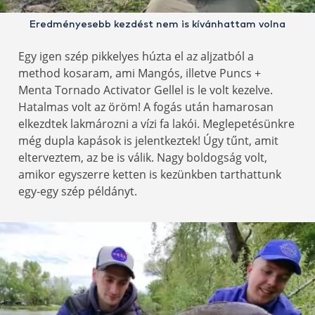
Eredményesebb kezdést nem is kívánhattam volna
Egy igen szép pikkelyes húzta el az aljzatból a
method kosaram, ami Mangós, illetve Puncs +
Menta Tornado Activator Gellel is le volt kezelve.
Hatalmas volt az öröm! A fogás után hamarosan
elkezdtek lakmározni a vízi fa lakói. Meglepetésünkre
még dupla kapások is jelentkeztek! Úgy tűnt, amit
elterveztem, az be is válik. Nagy boldogság volt,
amikor egyszerre ketten is kezünkben tarthattunk
egy-egy szép példányt.