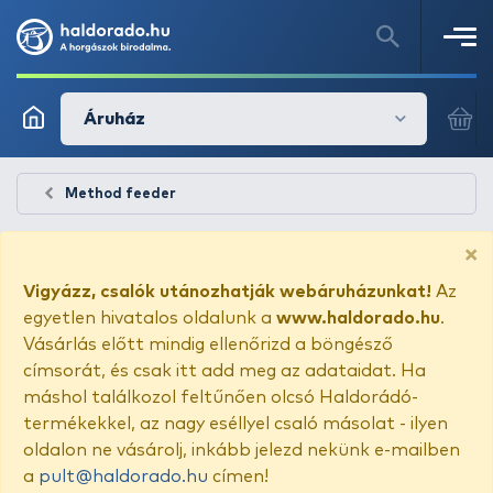
Áruház
Method feeder
×
Vigyázz, csalók utánozhatják webáruházunkat!
Az
egyetlen hivatalos oldalunk a
www.haldorado.hu
.
Vásárlás előtt mindig ellenőrizd a böngésző
címsorát, és csak itt add meg az adataidat. Ha
máshol találkozol feltűnően olcsó Haldorádó-
termékekkel, az nagy eséllyel csaló másolat - ilyen
oldalon ne vásárolj, inkább jelezd nekünk e-mailben
a
pult@haldorado.hu
címen!