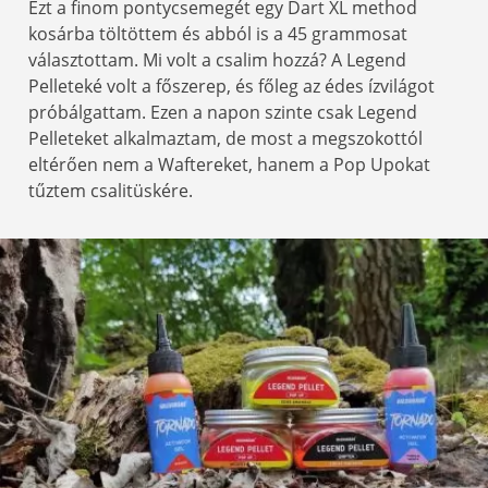
Ezt a finom pontycsemegét egy Dart XL method
kosárba töltöttem és abból is a 45 grammosat
választottam. Mi volt a csalim hozzá? A Legend
Pelleteké volt a főszerep, és főleg az édes ízvilágot
próbálgattam. Ezen a napon szinte csak Legend
Pelleteket alkalmaztam, de most a megszokottól
eltérően nem a Waftereket, hanem a Pop Upokat
tűztem csalitüskére.