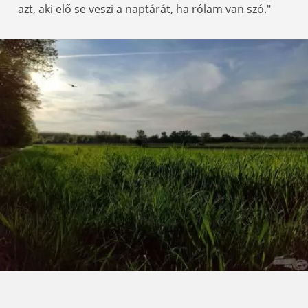
azt, aki elő se veszi a naptárát, ha rólam van szó."
Csodálatos, mit művelhet egyetlen napsugár az emberi
lélekkel