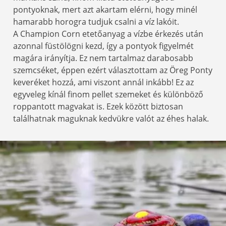
pontyoknak, mert azt akartam elérni, hogy minél
hamarabb horogra tudjuk csalni a víz lakóit.
A Champion Corn etetőanyag a vízbe érkezés után
azonnal füstölögni kezd, így a pontyok figyelmét
magára irányítja. Ez nem tartalmaz darabosabb
szemcséket, éppen ezért választottam az Öreg Ponty
keveréket hozzá, ami viszont annál inkább! Ez az
egyveleg kínál finom pellet szemeket és különböző
roppantott magvakat is. Ezek között biztosan
találhatnak maguknak kedvükre valót az éhes halak.