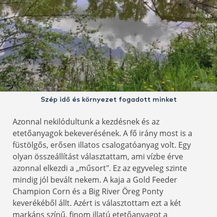
Szép idő és környezet fogadott minket
Azonnal nekilódultunk a kezdésnek és az
etetőanyagok bekeverésének. A fő irány most is a
füstölgős, erősen illatos csalogatóanyag volt. Egy
olyan összeállítást választattam, ami vízbe érve
azonnal elkezdi a „műsort". Ez az egyveleg szinte
mindig jól bevált nekem. A kaja a Gold Feeder
Champion Corn és a Big River Öreg Ponty
keverékéből állt. Azért is választottam ezt a két
markáns színű, finom illatú etetőanyagot a