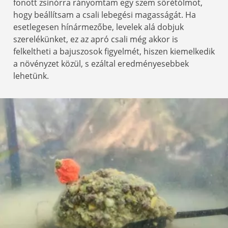
fonott zsinórra rányomtam egy szem sörétólmot,
hogy beállítsam a csali lebegési magasságát. Ha
esetlegesen hínármezőbe, levelek alá dobjuk
szerelékünket, ez az apró csali még akkor is
felkeltheti a bajuszosok figyelmét, hiszen kiemelkedik
a növényzet közül, s ezáltal eredményesebbek
lehetünk.