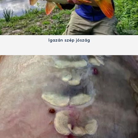
Igazán szép jószág