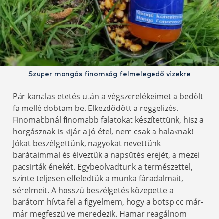
Szuper mangós finomság felmelegedő vizekre
Pár kanalas etetés után a végszerelékeimet a bedőlt
fa mellé dobtam be. Elkezdődött a reggelizés.
Finomabbnál finomabb falatokat készítettünk, hisz a
horgásznak is kijár a jó étel, nem csak a halaknak!
Jókat beszélgettünk, nagyokat nevettünk
barátaimmal és élveztük a napsütés erejét, a mezei
pacsirták énekét. Egybeolvadtunk a természettel,
szinte teljesen elfeledtük a munka fáradalmait,
sérelmeit. A hosszú beszélgetés közepette a
barátom hívta fel a figyelmem, hogy a botspicc már-
már megfeszülve meredezik. Hamar reagálnom