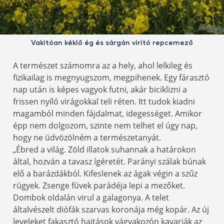
Vakítóan kéklő ég és sárgán virító repcemező
A természet számomra az a hely, ahol lelkileg és
fizikailag is megnyugszom, megpihenek. Egy fárasztó
nap után is képes vagyok futni, akár biciklizni a
frissen nyíló virágokkal teli réten. Itt tudok kiadni
magamból minden fájdalmat, idegességet. Amikor
épp nem dolgozom, szinte nem telhet el úgy nap,
hogy ne üdvözölném a természetanyát.
„Ébred a világ. Zöld illatok suhannak a határokon
által, hozván a tavasz ígéretét. Parányi szálak búnak
elő a barázdákból. Kifeslenek az ágak végin a szűz
rügyek. Zsenge füvek parádéja lepi a mezőket.
Dombok oldalán virul a galagonya. A telet
általvészelt diófák szarvas koronája még kopár. Az új
leveleket fakasztó hajtások vágyakozón kavarják az