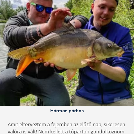
Hárman párban
Amit elterveztem a fejemben az előző nap, sikeresen
valóra is vált! Nem kellett a tóparton gondolkoznom