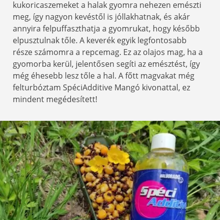
kukoricaszemeket a halak gyomra nehezen emészti
meg, így nagyon kevéstől is jóllakhatnak, és akár
annyira felpuffaszthatja a gyomrukat, hogy később
elpusztulnak tőle. A keverék egyik legfontosabb
része számomra a repcemag. Ez az olajos mag, ha a
gyomorba kerül, jelentősen segíti az emésztést, így
még éhesebb lesz tőle a hal. A főtt magvakat még
felturbóztam SpéciAdditive Mangó kivonattal, ez
mindent megédesített!