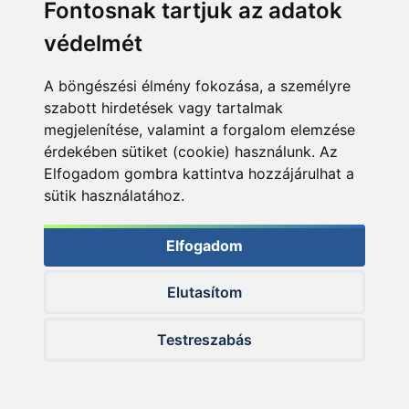
Fontosnak tartjuk az adatok
Írta: Erdélyi Róbert
védelmét
Fotók: Veselý Márió, Balázs Dávid, Erdélyi Róbert
A böngészési élmény fokozása, a személyre
szabott hirdetések vagy tartalmak
KAPCSOLÓDÓ TERMÉKEK
megjelenítése, valamint a forgalom elemzése
érdekében sütiket (cookie) használunk. Az
Elfogadom gombra kattintva hozzájárulhat a
+380
+350
Ft
Ft
sütik használatához.
Elfogadom
Elutasítom
Testreszabás
By Döme TEAM
By Döme TEAM
FEEDER Master
FEEDER Master
430LC horgászbot +
395LC horgászbot +
Dobókesztyű ujj
Dobókesztyű ujj