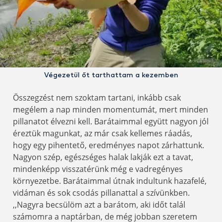
Végezetül őt tarthattam a kezemben
Összegzést nem szoktam tartani, inkább csak
megélem a nap minden momentumát, mert minden
pillanatot élvezni kell. Barátaimmal együtt nagyon jól
éreztük magunkat, az már csak kellemes ráadás,
hogy egy pihentető, eredményes napot zárhattunk.
Nagyon szép, egészséges halak lakják ezt a tavat,
mindenképp visszatérünk még e vadregényes
környezetbe. Barátaimmal útnak indultunk hazafelé,
vidáman és sok csodás pillanattal a szívünkben.
,,Nagyra becsülöm azt a barátom, aki időt talál
számomra a naptárban, de még jobban szeretem