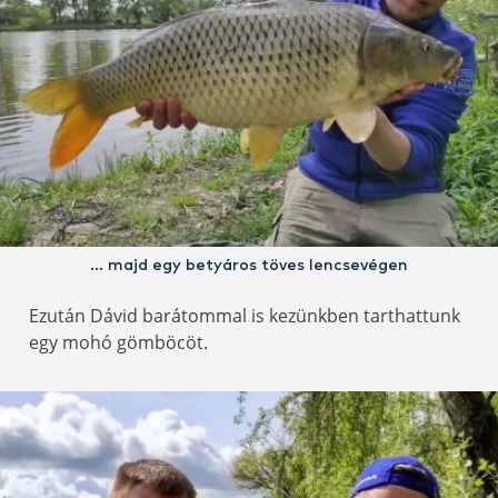
… majd egy betyáros töves lencsevégen
Ezután Dávid barátommal is kezünkben tarthattunk
egy mohó gömböcöt.