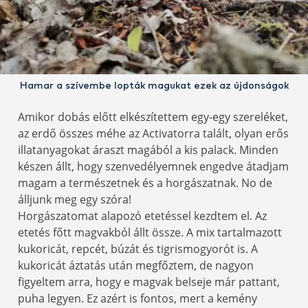
Hamar a szívembe lopták magukat ezek az újdonságok
Amikor dobás előtt elkészítettem egy-egy szereléket,
az erdő összes méhe az Activatorra talált, olyan erős
illatanyagokat áraszt magából a kis palack. Minden
készen állt, hogy szenvedélyemnek engedve átadjam
magam a természetnek és a horgászatnak. No de
álljunk meg egy szóra!
Horgászatomat alapozó etetéssel kezdtem el. Az
etetés főtt magvakból állt össze. A mix tartalmazott
kukoricát, repcét, búzát és tigrismogyorót is. A
kukoricát áztatás után megfőztem, de nagyon
figyeltem arra, hogy e magvak belseje már pattant,
puha legyen. Ez azért is fontos, mert a kemény