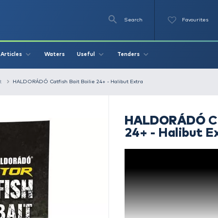
Se
O
Videos
Waters
Articles
Useful
Tend
let
Catfish bait
HALDORÁDÓ Catfish Bait Boilie 24+ - Halibut 
2