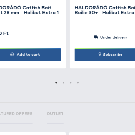
h Bait
+40
Ft
quid
h Bait
+40
Monster
Ft