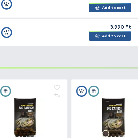
szat
Magyarországon még kevésbé elterjedt, holott példá
ezzel a technikával. Döme Gábor, harcsahorgász csapat
a csalikat, és csalogatóanyagokat fejlesztett ki az elmú
azánkban is.
lizált nagyméretű
Catfish Bait Boilie
k sajátossága, hog
halak támadásának. Összetevőiket tekintve megegyeznek 
ban ezek olyan
különleges kötőanyagot kaptak
, melyne
 is lehet.
illanatban a
Catfish Bait
termékcsaládon belül, az egyik
ennyiségű halolajat tartalmaz
, amely a vízben jeladó
rséges aromát nem tartalmaz
.
sszetevőkből készült,
rákos
ízesítéssel.
it Boiliek elérhetők
24 és 30 mm-es méretekben
.