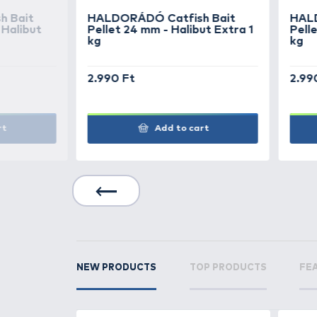
SIMILAR PRODUCTS
2
HALDORÁDÓ
Catfis
Boilie 24+ - Brutal S
HALDORÁDÓ
Catfis
Boilie 24+ - Liver & 
Crab