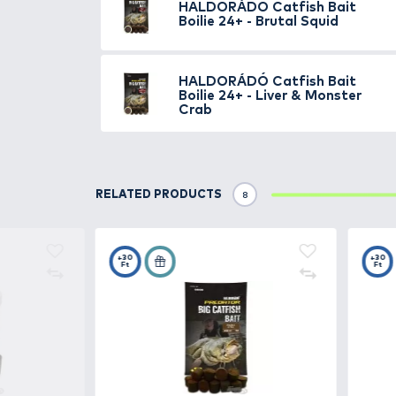
A
pelletes, bojlis harcsahorgá
legendásan sok harcsát fognak 
hazai vizekre optimalizált harcs
megalapozzák ezt a módszert h
A harcsák csalogatására specia
vízben
, és ellenállnak az apró
megtalálható pelletekkel, azon
minimum 24 óra, de akár 48 óra
Két eltérő ízváltozat van jelen p
a
Liver & Monster Crab
.
A
Halibut Extra
nagyon
nagy m
Ez a változat
semmiféle meste
A
Liver & Monster Crab májas
ö
Méretüket tekintve, a Catfish Ba