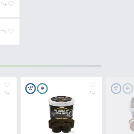
ul Spanyolországban, az Ebro-n
unkkal együttműködve olyan,
lt időszakban, melyek garantáltan
y nagyon
hosszú ideig bírják a
a termékcsaládon belül
k hála az
oldódási idejük
 az a
Halibut Extra
, míg a másik
ként működik a halak számára.