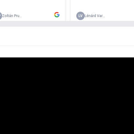
Ké
be
A
v
m
A
Mé
m