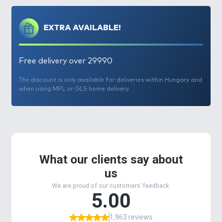
Spanyolországban, az Ebro-n legendásan sok
harcsát fognak ezzel a technikával. Döme Gábor,
EXTRA AVAILABLE!
harcsahorgász csapatunkkal együttműködve olyan,
hazai vizekre optimalizált harcsa csalikat, és
csalogatóanyagokat fejlesztett ki az elmúlt
Free delivery over 29990
időszakban, melyek garantáltan megalapozzák ezt
a módszert hazánkban is.
The discount is only available for deliveries within Hungary and
when using MPL or GLS home delivery.
A harcsák csalogatására specializált nagyméretű
Catfish Bait Pellet
ek sajátossága, hogy nagyon
lendületesen működnek a vízben, így
hatásuk
rendkívül
gyors
, hiszen
egyfolytában áramlik ki
belőlük a halolaj, és a sok értékes attraktáns
, amely
felkelti a harcsák figyelmét.
Minimum 5-7, maximum
10 órát bírnak a vízben
, miközben a
pelletek külső
felülete folyamatosan megdagad, és leválik
,
miközben
a belső mag kemény marad
. Ez a
csalogatóanyag
rétegről rétegre oldódik fel, így
állandósul a csalogatóhatás
!