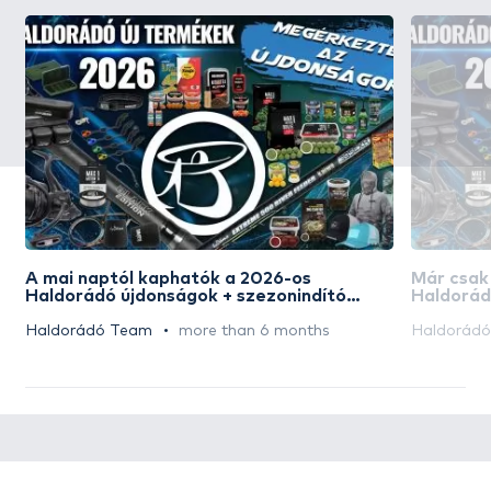
A mai naptól kaphatók a 2026-os
Már csak
Haldorádó újdonságok + szezonindító
Haldorád
akciós napok
akciós n
Haldorádó Team
more than 6 months
Haldorád