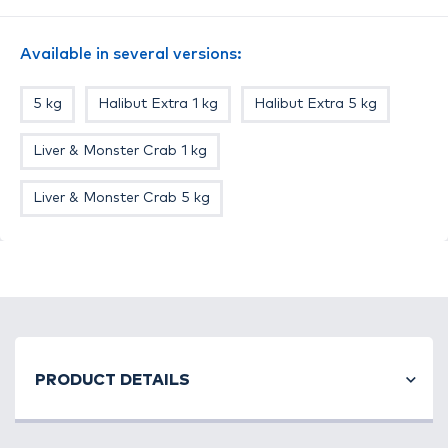
Available in several versions:
5 kg
Halibut Extra 1 kg
Halibut Extra 5 kg
Liver & Monster Crab 1 kg
Liver & Monster Crab 5 kg
PRODUCT DETAILS
A
pelletes, bojlis harcsahorgászat
Magyarországon
még kevésbé elterjedt, holott például