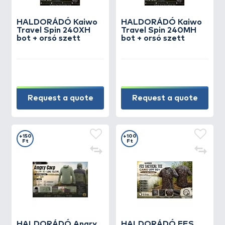
HALDORÁDÓ Kaiwo
HALDORÁDÓ Kaiwo
Travel Spin 240XH
Travel Spin 240MH
bot + orsó szett
bot + orsó szett
Request a quote
Request a quote
+150
+100
Ft
Ft
HALDORÁDÓ Angry
HALDORÁDÓ FES