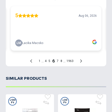
Három eltérő ízváltozat van jelen pillanatban a
Catfish Bait
termékcsaládon belül, a
Halibut Extra
,
a
Liver & Monster Crab
és a
Brutal Squid
.
A
Halibut Extra
nagyon
nagy mennyiségű halolajat
tartalmaz
, amely a vízben jeladóként működik a
halak számára. Ez a változat
semmiféle
mesterséges aromát nem tartalmaz
. A
Liver &
Monster Crab májas
összetevőkből készült,
rákos
ízesítéssel. A
Brutal Squid
tintahal liszttel és olajjal
készült, rendkívül markáns ízvilágú változat.
Méretüket tekintve, a Catfish Bait Pelletek
elérhetők
24 és 28 mm-es méretekben.
SIMILAR PRODUCTS
A Catfish Bait Pellet megtalálható a kínálatunkban
1 kilogrammos, és gazdaságos, 5 kilogrammos
kiszerelésben is!
+130
+30
Ft
Ft