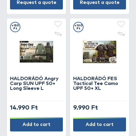
Request a quote
Request a quote
+150
+100
Ft
Ft
HALDORÁDÓ Angry
HALDORÁDÓ FES
Carp SUN UPF 50+
Tactical Tee Camo
Long Sleeve L
UPF 50+ XL
14.990 Ft
9.990 Ft
Add to cart
Add to cart