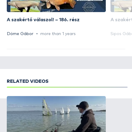
A szakértő válaszol! – 186. rész
A szakért
Döme Gábor
more than 1 years
Sipos Gáb
RELATED VIDEOS