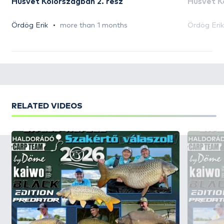
Húsvét Koiországban 2. rész
Húsvét K
Ördög Erik
more than 1 months
Ördög Erik
RELATED VIDEOS