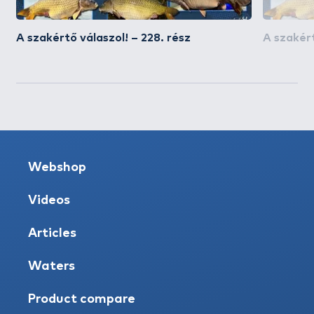
A szakértő válaszol! – 228. rész
A szakért
Webshop
Videos
Articles
Waters
Product compare