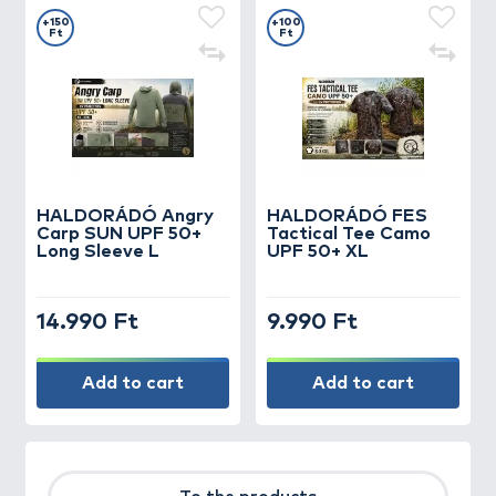
+150
+100
Ft
Ft
HALDORÁDÓ Angry
HALDORÁDÓ FES
Carp SUN UPF 50+
Tactical Tee Camo
Long Sleeve L
UPF 50+ XL
14.990 Ft
9.990 Ft
Add to cart
Add to cart