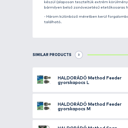
Details
A
Haldorádó Aprócikk Progra
horgászat során. Kiemelt hangsú
számára!
Az
új Method Feeder gyorskap
kiegészítő lehetővé teszi az eg
csúszó etetőkosárral horgászun