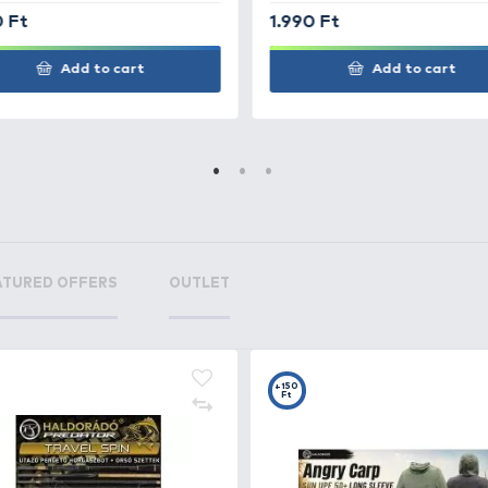
d Feeder
+15
Ft
d Snap
+8
bineres
Ft
 előkékhez
+13
+2
Ft
F