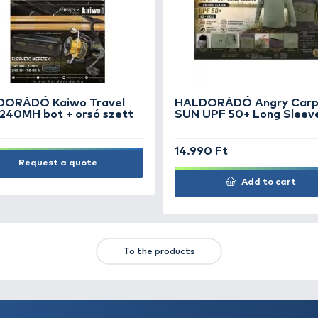
g
HALDORÁDÓ Csalitüske Fine
HA
10 mm
25
1.290 Ft
1.
Add to cart