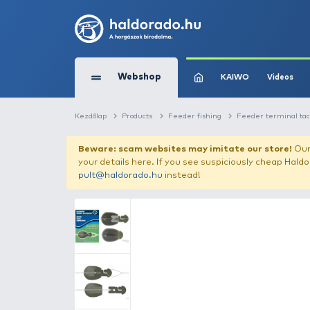
Webshop
KAIW
Kezdőlap
Products
Feeder fishing
Fe
Beware: scam websites may imitate 
your details here. If you see suspicious
pult@haldorado.hu
instead!