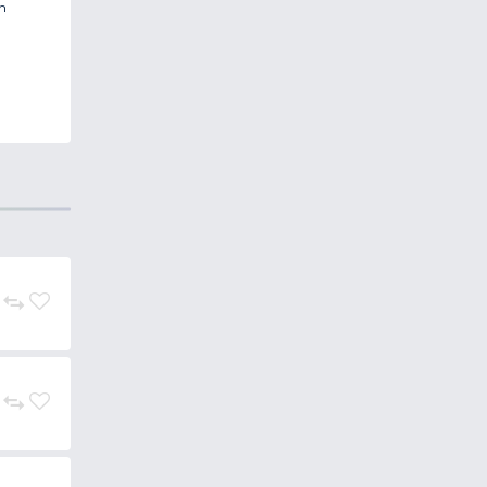
engedhetetlenek az eredményes
keket kínáljuk vásárlóink
esztettük
. Ez a
nt is szolgál, ha szabadon
tó, stapabíró műanyagból