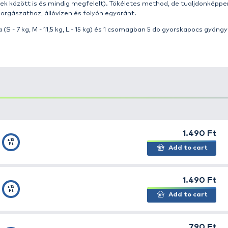
m
magában foglal minden olyan kiegészítőt, amelyek el
lyt fordítunk arra, hogy csakis a legjobb minőségű termé
ocs
gyöngyünket
kifejezetten method technikához fejl
yszerű és nagyon gyors előkecserét, továbbá ütköző gyaná
k. Könnyű a végszerelékbe iktatni és teljesen megbízha