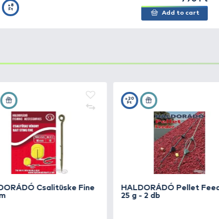
rém körülmények között is és mindig megfelelt). Tökéle
tetőkosaras horgászathoz, állóvízen és folyón egyaránt.
 forgalomba (S - 7 kg, M - 11,5 kg, L - 15 kg) és 1 csom
d Feeder
+15
Ft