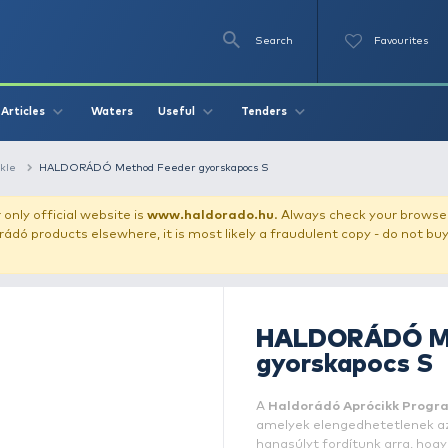
Se
O
Videos
Waters
Articles
Useful
Tend
eder terminal tackle
HALDORÁDÓ Method Feeder gyorskapocs S
our store!
Our only official website is
www.haldorado.h
ly cheap Haldorádó products elsewhere, it is most likely a