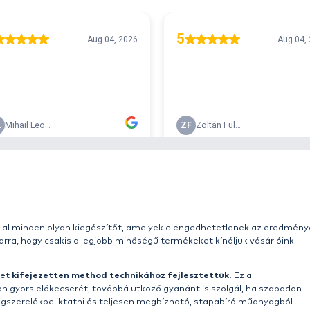
T
r 29990
w
h