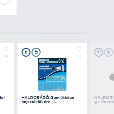
tes method, de tualjdonképpen
agban 5 db gyorskapocs gyöngy
1.490 Ft
Add to cart
1.490 Ft