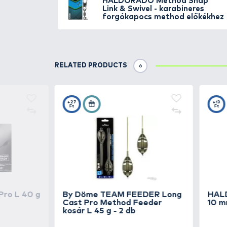
készül (alaposan teszteltük ext
bármilyen belső zsinóvezetésű e
- Három különböző méretben kerül
található.
SIMILAR PRODUCTS
3
HALDORÁDÓ
Metho
gyorskapocs L