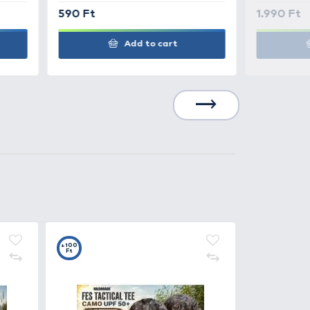
Add to cart
790 Ft
Add to cart
0
+6
t
Ft