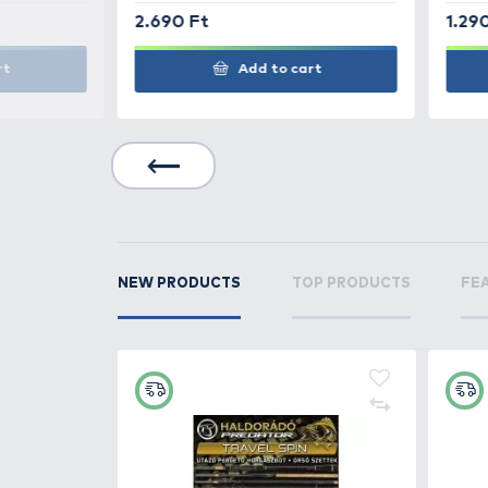
HALDORÁDÓ
Metho
gyorskapocs M
HALDORÁDÓ
Metho
Link & Swivel - kara
forgókapocs method
RELATED PRODUCTS
6
+27
Ft