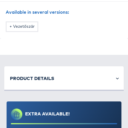
A szett pontos tartalma:
Available in several versions:
- 2 db egyforma, vezetőszárral ellátott method
kosár
+ Vezetőszár
- 1 db töltőszerszám
PRODUCT DETAILS
EXTRA AVAILABLE!