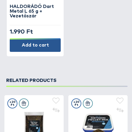
HALDORÁDÓ
Dart
Metal L 65 g +
Vezetőszár
1.990 Ft
Add to cart
RELATED PRODUCTS
+20
+20
Ft
Ft