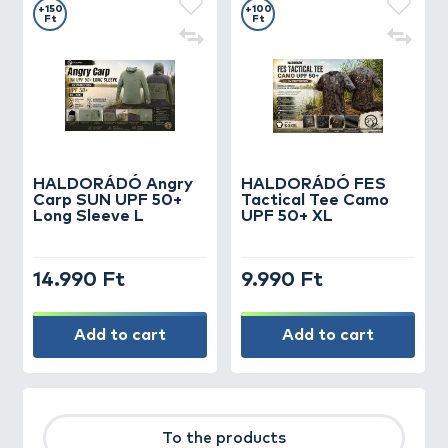
+150
+100
Ft
Ft
HALDORÁDÓ Angry
HALDORÁDÓ FES
Carp SUN UPF 50+
Tactical Tee Camo
Long Sleeve L
UPF 50+ XL
14.990 Ft
9.990 Ft
Add to cart
Add to cart
To the products