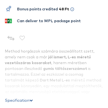
Bonus points credited
48 Ft
Can deliver to MPL package point
Method horgászok számára összeállított szett,
amely nem csak a már
jól ismert, L-es méretű
vezetőszáras kosarakat
, hanem méretben
pontosan illeszkedő
gumis töltőszerszámot
is
tartalmazza. Ezzel az eszközzel a csomag
tartalmát képező
Dart Metal L-es
méretű method
kosarak könnyedén, egy mozdulattal megtölthetők,
az optimális mennyiségű etetőanyaggal, vagy
pellettel.
Specification
Elérhető 35, 45, 55 és 65 grammos változatokban