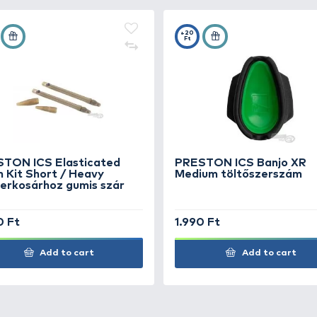
CS
kosárral!
 XR
+15
Ft
M 20 g
 XR
+15
Ft
M 30 g