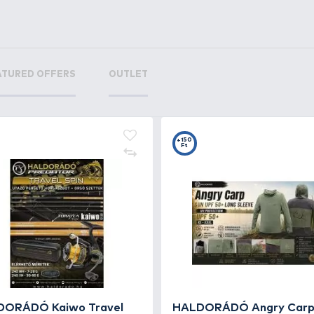
+15
+2
Ft
F
PRESTON ICS Elasticated
PR
Stem Kit Short / Heavy
Me
feederkosárhoz gumis szár