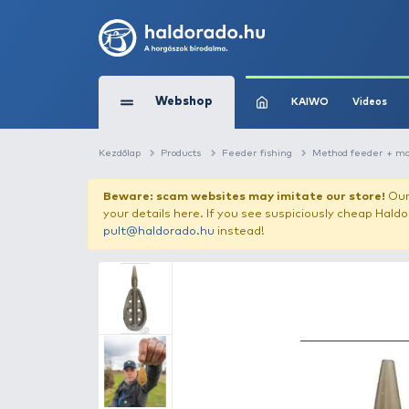
Webshop
KAIW
Kezdőlap
Products
Feeder fishing
Me
Beware: scam websites may imitate 
your details here. If you see suspicious
pult@haldorado.hu
instead!