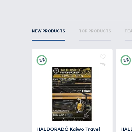
RELATED PRODUCTS
4
+15
Ft
PRESTON Method Feeder
Gyorskapocs gyöngy