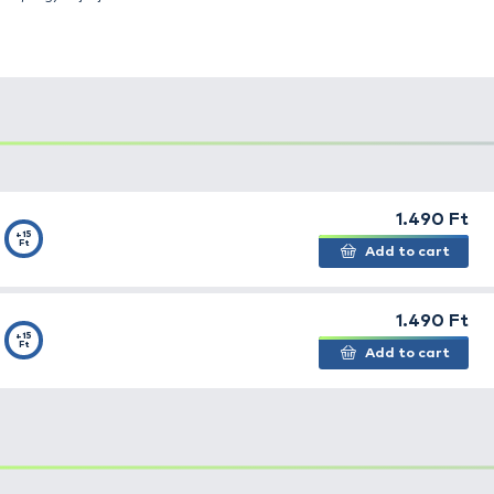
eder
kosár a népszerű dura banjo feederkosár utódja. Tö
tához, amikor azt szeretnénk, hogy az etetőanyag tov
l ellentétben a Banjo kosár oldalfala magasabb.
Em
 magasabb oldalfalnak köszönhetően az etetőanyag bizto
rmely távolságra használható, súlyozásának tovább fejle
ár végében összpontosul, így
a dobások rendkívül pont
tem
részeként a Banjo XR feederkosár lehetővé teszi a h
 a kosár méretét, vagy fajtáját.