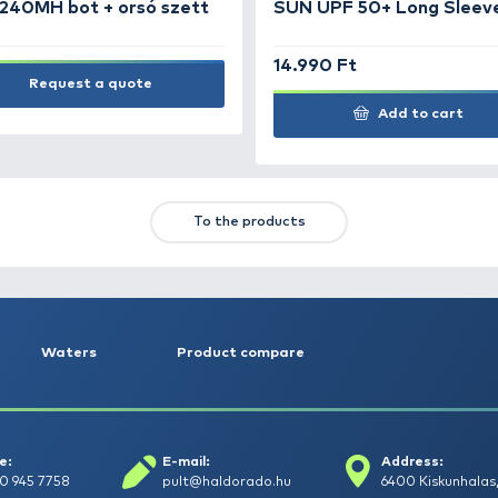
1.490 Ft
1.
Add to cart
TS
FEATURED OFFERS
OUTLET