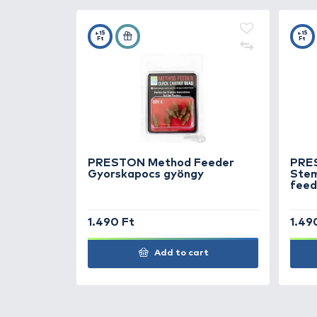
Kompatibilis a többi
PRESTON I
SIMILAR PRODUCTS
2
PRESTON
ICS Banjo
Feederkosár In-line 
PRESTON
ICS Banjo
Feederkosár In-line 