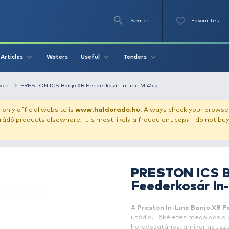
Se
O
Videos
Waters
Articles
Useful
Tend
thod feeder + mould
PRESTON ICS Banjo XR Feederkosár In-line
our store!
Our only official website is
www.haldorado.h
ly cheap Haldorádó products elsewhere, it is most likely a