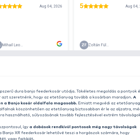
T
r 29990
w
h