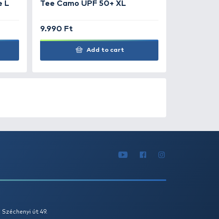
990 Ft
1.490 Ft
Add to cart