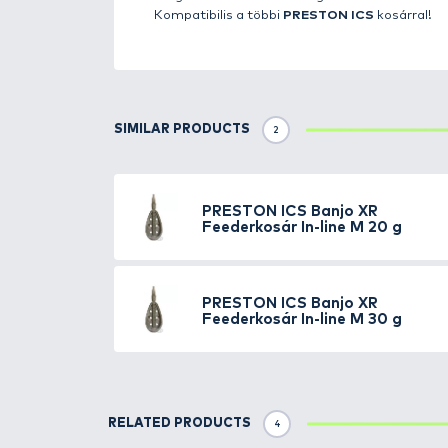
Details
A
Preston In-Line Banjo XR Fe
nagyobb testű dévérek horgásza
hagyományos method kosarakka
vagy pelletet becsapódáskor. A
nagyon mély vizek esetén is. Bá
elérhetőek.
Mivel a nehezék a műanyag kos
esetén is
. Az
Interchange Sys
horgászat közben is váltogassák