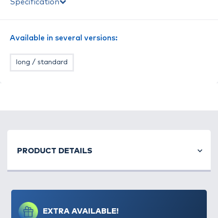
Specification
LONG (85 mm-es hosszúság)
méretekben.
Egy csomagban 2 db, azonos típusú vezetőszár
található.
Available in several versions:
long / standard
PRODUCT DETAILS
EXTRA AVAILABLE!