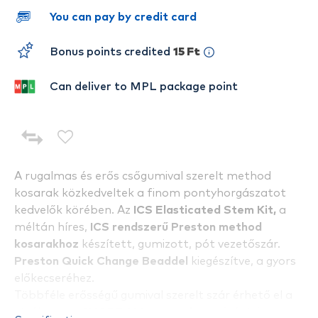
You can pay by credit card
Bonus points credited
15 Ft
Can deliver to MPL package point
A rugalmas és erős csőgumival szerelt method
kosarak közkedveltek a finom pontyhorgászatot
kedvelők körében. Az
ICS Elasticated Stem Kit,
a
méltán híres,
ICS
rendszerű Preston method
kosarakhoz
készített, gumizott, pót vezetőszár.
Preston Quick Change Beaddel
kiegészítve, a gyors
előkecseréhez.
Többféle erősségű gumival szerelt szár érhető el a
kínálatban,
SHORT (60 mm-es hosszúság)
és