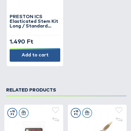
PRESTON
ICS
Elasticated Stem Kit
Long / Standard
feederkosárhoz
gumis szár
1.490 Ft
Add to cart
RELATED PRODUCTS
+15
+15
Ft
Ft