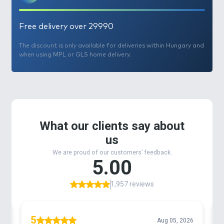
Free delivery over 29990
The discount is only available for deliveries within Hungary and
when using MPL or GLS home delivery.