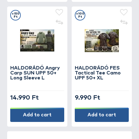
+150
+100
Ft
Ft
HALDORÁDÓ Angry
HALDORÁDÓ FES
Carp SUN UPF 50+
Tactical Tee Camo
Long Sleeve L
UPF 50+ XL
14.990 Ft
9.990 Ft
Add to cart
Add to cart