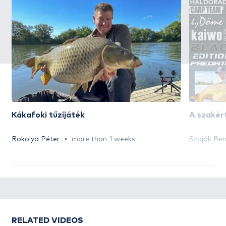
Kákafoki tűzijáték
A szakért
Rokolya Péter
more than 1 weeks
Szoják Be
RELATED VIDEOS