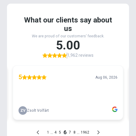
együttműködve olyan nagypontyos botcsaládot
hozzunk létre, mely minden igényt maximálisan
kielégít. Az eredmény pedig magáért beszél, mert a
leghosszabb változattal – megfelelő
dobótechnikával és végszerelékkel – akár 200
méteres távolságot is meg lehet dobni.
BLACK EDITION Kaiwo LR 300 horgászbot
legfontosabb műszaki paramérei:
Alapanyag: TORAY T1100G M40X Carbon
Gyűrűk száma: 6
Gyűrűk típusa: Titanium SiC Guides
Nyéltag átmérő: 12 mm
Tagok száma: 2
Orsótartó típusa: Carbon
Szállítási hossz: 155 cm
Teljes hossz: 300 cm
Bottest tömege: 234 g
Karakterisztika: 2,75 Lbs