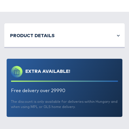
A modern pontyhorgászat egyik legnagyobb
kihívása a távoli, pontos dobás. Ehhez olyan botra
PRODUCT DETAILS
van szükség, amely nemcsak erőt és feszességet
sugároz, hanem precízen kontrollálható is a teljes
dobásfolyamat során.
Ez a horgászbot Kínában, a
híres Kaiwo horgászbotgyárban készült, a
legmodernebb gyártástechnológia alkalmazásával
EXTRA AVAILABLE!
és világelső alapanyagok felhasználásával.
Ez a bot
kategóriájában egyedülálló távdobási
tulajdonsággal rendelkezik.
Free delivery over 29990
A Kaiwo márkanév a hazai horgászok körében is
ismerősen csenghet, nem véletlenül, hiszen néhány
The discount is only available for deliveries within Hungary and
when using MPL or GLS home delivery.
éve a kínálatukból olyan spiccbotokat hoztunk
forgalomba, melyek rendkívüli terhelésnek is
ellenállnak. Célunk volt, hogy a gyárral