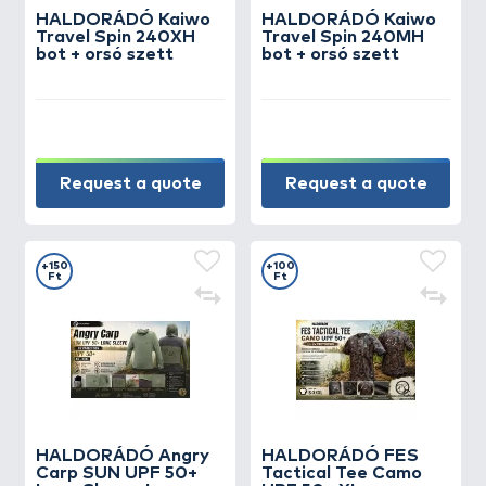
HALDORÁDÓ Kaiwo
HALDORÁDÓ Kaiwo
Travel Spin 240XH
Travel Spin 240MH
bot + orsó szett
bot + orsó szett
Request a quote
Request a quote
+150
+100
Ft
Ft
HALDORÁDÓ Angry
HALDORÁDÓ FES
Carp SUN UPF 50+
Tactical Tee Camo