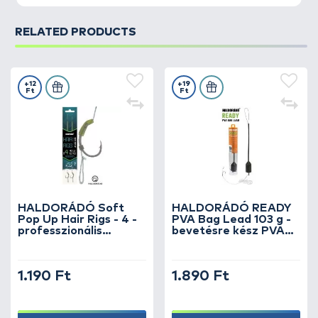
Javasolt ólomnehezék (dobáshoz): 70-80 g
Elérhető dobótávolság: 70-90 m
RELATED PRODUCTS
+12
+19
Ft
Ft
HALDORÁDÓ Soft
HALDORÁDÓ READY
Pop Up Hair Rigs - 4 -
PVA Bag Lead 103 g -
professzionális
bevetésre kész PVA
pontyos horogelőke
Bag végszerelék
lebegő csalikhoz
1.190 Ft
1.890 Ft