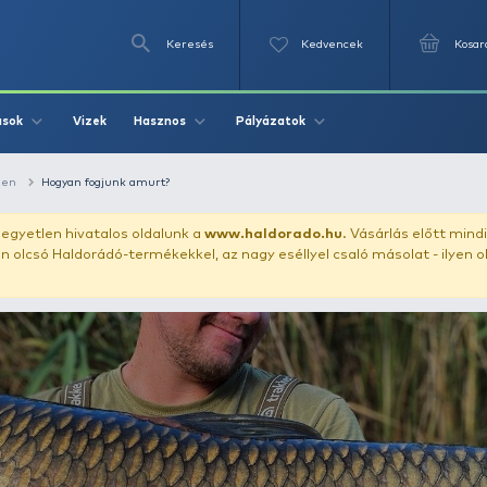
Keresés
Videók
Vizek
Írások
Hasznos
Pályázat
Amurozás folyóvízen
Hogyan fogjunk amurt?
uházunkat!
Az egyetlen hivatalos oldalunk a
www.haldor
ozol feltűnően olcsó Haldorádó-termékekkel, az nagy eséll