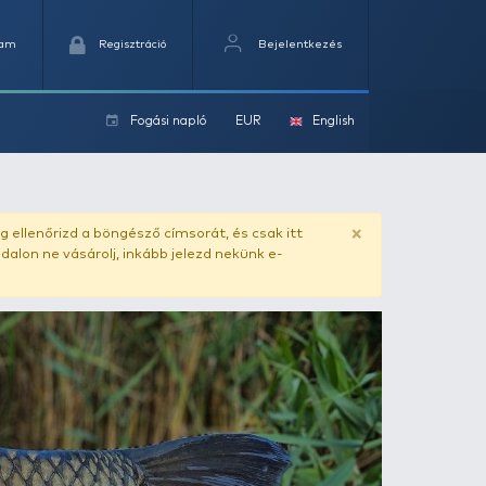
Kedvencek
Kosaram
Regisztráció
Fogási na
ok
ado.hu
. Vásárlás előtt mindig ellenőrizd a böngésző címs
yel csaló másolat - ilyen oldalon ne vásárolj, inkább jel