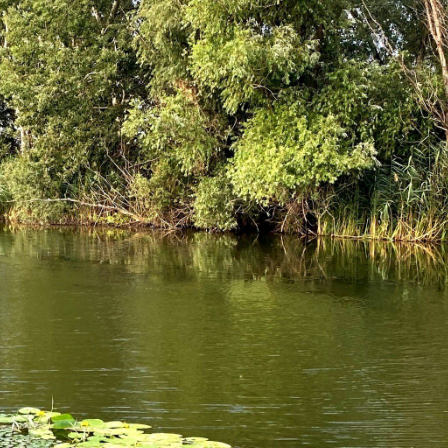
A csodálatos Kiskunsági-főcsatorna