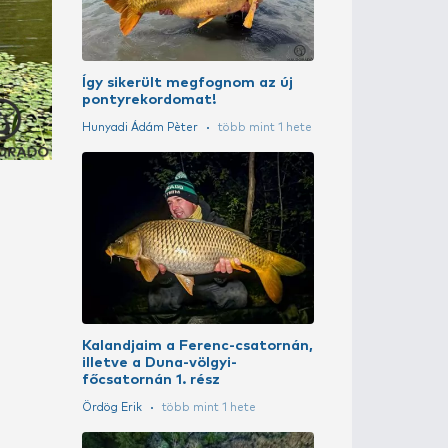
A szakértő vál
Putz Tamás
5 
Tavaszi nag
története 1. 
Ördög Erik
tö