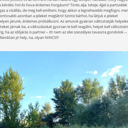
y igazi vadvízi kapitális amur megfogására, mely évekkel 
faj, kiváltképp a csatornákon, de olyan élmény, amiért 
taimat osztom meg, hogy Ti is közelebb kerüljetek álmait
gy térkövezett vidék, így csak az induljon neki, akinek ilyen 
es figyelni a különféle jeleket, és az sem árt, ha van nálunk
és sarkalatos kérdés: hol és hova érdemes horgászni? Törés al
i”, főleg ha magas a vízállás, de meg kell említeni, hogy akk
elynél sokkal fontosabb azonban a jeleket meglátni! Szinte bá
lóhullám), jó helyen járunk, érdemes próbálkozni. Az amurok
z. Nagy területeket járnak be, a változásokat gyorsan le kell r
ájustól októberig, ha az időjárás is partner – itt nem az idei 
e egész évben állandóan jó hely, na, olyan NINCS!!!