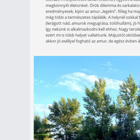
Visszagondolva sokat vágytam eg
amurhorgászat nem egyszerű mű
írásomban személyes tapasztala
Helykeresés, jelek, taktika:
A csatorna azért hál’ istennek nem e
félti azt! A helykeresés során érdem
megkönnyíti életünket. Örök dilemma 
eredményesek, kijön az amur „legeln
még több a természetes táplálék. A h
(lerágott nád, amurok megugrása, to
így nekünk is alkalmazkodni kell ehhe
ezért mi is több helyet vallattunk. M
akkor jó eséllyel fogható az amur, d