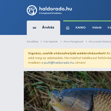
Áruház
KAIWO
Kezdőlap
Írás topikok
Amurhorgászat
Vigyázz, csalók utánozhatják webár
add meg az adataidat. Ha máshol találk
mailben a
pult@haldorado.hu
címen!