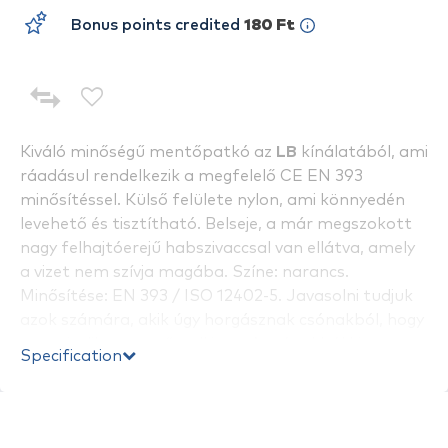
Bonus points credited
180 Ft
Kiváló minőségű mentőpatkó az
LB
kínálatából, ami
ráadásul rendelkezik a megfelelő CE EN 393
minősítéssel. Külső felülete nylon, ami könnyedén
levehető és tisztítható. Belseje, a már megszokott
nagy felhajtóerejű habszivaccsal van ellátva, amely
a vizet nem szívja magába. Színe: narancs.
Minősítése: EN 393 / ISO 12402-5. Javasolni tudjuk
azok számára, akik úgy horgásznak csónakból, hogy
nem viselik a mentőmellényt. A csónakból kiesett
Specification
horgásztársnak odadobva életet menthet!
Maximum 120 kg-os horgásznak jó.