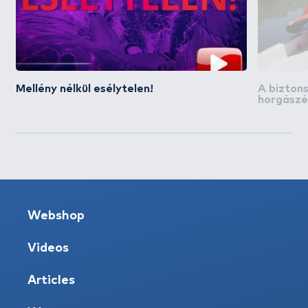
Mellény nélkül esélytelen!
A bizton
horgászé
Webshop
Videos
Articles