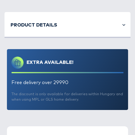
PRODUCT DETAILS
EXTRA AVAILABLE!
Free delivery over 29990
The discount is only available for deliveries within Hungary and
when using MPL or GLS home delivery.