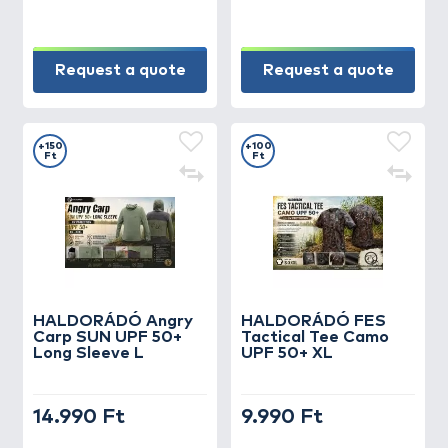
Request a quote
Request a quote
+150
+100
Ft
Ft
HALDORÁDÓ Angry
HALDORÁDÓ FES
Carp SUN UPF 50+
Tactical Tee Camo
Long Sleeve L
UPF 50+ XL
14.990 Ft
9.990 Ft