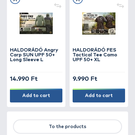
Ft
Ft
HALDORÁDÓ Angry
HALDORÁDÓ FES
Carp SUN UPF 50+
Tactical Tee Camo
Long Sleeve L
UPF 50+ XL
14.990 Ft
9.990 Ft
Add to cart
Add to cart
To the products