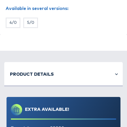
- Kövezésen mártogatáshoz és görgetéshez, amikor
Available in several versions:
a csali haldarab, vagy taposott hal
- Tartáson és akadós terepen történő
4/0
5/0
horgászathoz, amikor a csali halszelet vagy élő
csalihal
- Akadós terepen történő pergetéshez, ahol a
műcsali hagyományos horgát bokorugróra cseréljük
PRODUCT DETAILS
EXTRA AVAILABLE!