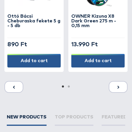
Ottó Bácsi
OWNER Kizuna X8
Cheburaska fekete 5 g
Dark Green 275 m -
- 5 db
0,15 mm
890 Ft
13.990 Ft
Add to cart
Add to cart
NEW PRODUCTS
TOP PRODUCTS
FEATURED 