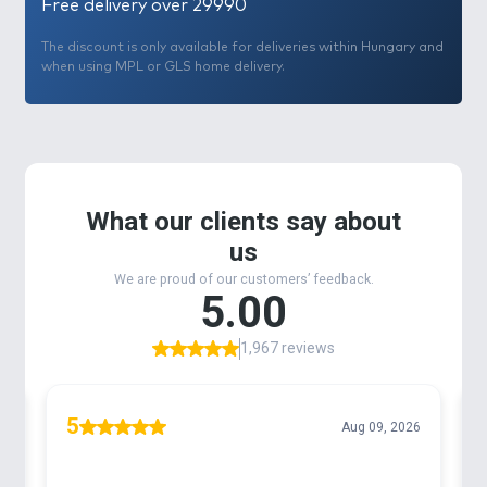
Free delivery over 29990
The discount is only available for deliveries within Hungary and
when using MPL or GLS home delivery.