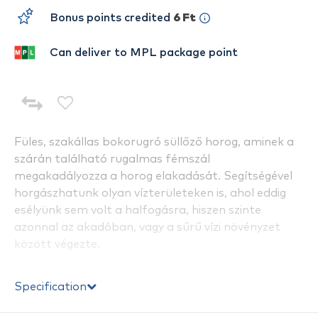
Bonus points credited
6 Ft
Can deliver to MPL package point
Füles, szakállas bokorugró süllőző horog, aminek a
szárán található rugalmas fémszál
megakadályozza a horog elakadását. Segítségével
horgászhatunk olyan vízterületeken is, ahol eddig
esélyünk sem volt a halfogásra, hiszen szinte
azonnal az akadóban, vagy a sűrű vízi növényzet
között végezte.
Ezért kimondottan ajánlott:
Specification
- Erősen benőtt, hínáros terepen élő csalihallal való
úszózáshoz