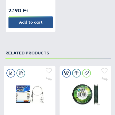
2.190 Ft
Add to cart
RELATED PRODUCTS
+7
+90
Ft
Ft