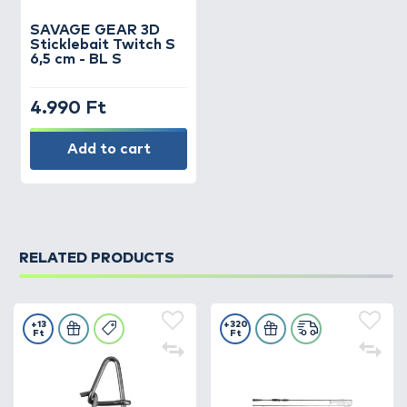
SAVAGE GEAR
3D
Sticklebait Twitch S
6,5 cm - BL S
4.990 Ft
Add to cart
RELATED PRODUCTS
+13
+320
Ft
Ft