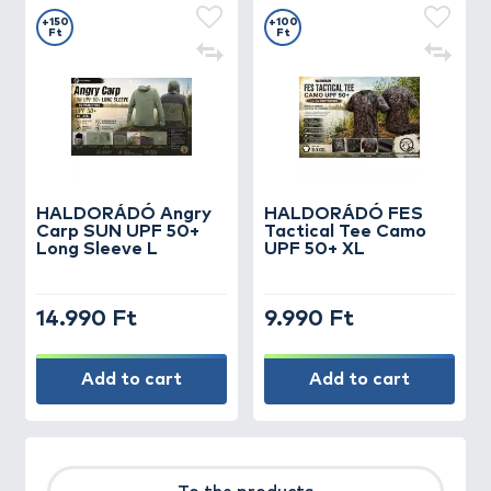
+150
+100
Ft
Ft
HALDORÁDÓ Angry
HALDORÁDÓ FES
Carp SUN UPF 50+
Tactical Tee Camo
Long Sleeve L
UPF 50+ XL
14.990 Ft
9.990 Ft
Add to cart
Add to cart