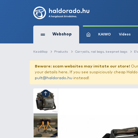
Webshop
KAIW
Kezdőlap
Products
Carryalls, rod bags, k
Beware: scam websites may imitate 
your details here. If you see suspicious
pult@haldorado.hu
instead!