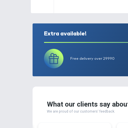
Extra available!