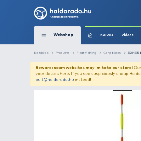
Webshop
KAIW
Kezdőlap
Products
Float fishing
Carp f
Beware: scam websites may imitate 
your details here. If you see suspicious
pult@haldorado.hu
instead!