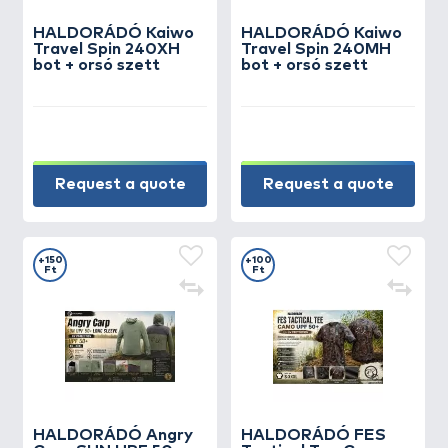
HALDORÁDÓ Kaiwo
HALDORÁDÓ Kaiwo
Travel Spin 240XH
Travel Spin 240MH
bot + orsó szett
bot + orsó szett
Request a quote
Request a quote
+150
+100
Ft
Ft
HALDORÁDÓ Angry
HALDORÁDÓ FES