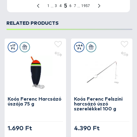
RELATED PRODUCTS
+17
+44
Ft
Ft
Koós Ferenc Harcsázó
Koós Ferenc Felszíni
úszója 75 g
harcsázó úszó
szerelékkel 100 g
1.690 Ft
4.390 Ft