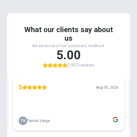
Tulajdonságok:
- szakító szilárdság: 45 kg
- átmérő: 0,42 mm
- hossz: 250 méter
- szín: sárga