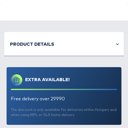
Nyolcszorosan körszövött, extrém kopásállóságú
főzsinór
a modern harcsahorgászat minden
PRODUCT DETAILS
ágához. Az
S-Line
egy nagyon szoros szövésű zsinór,
így szinte alig vesz fel vizet.
Kiemelkedő
terhelhetősége mellett távoli dobásokra is
alkalmas
, így használható pergetésnél illetve a távoli
bólyás horgászatnál is. A zsinór sárga színe miatt
EXTRA AVAILABLE!
sötétben illetve rosszabb látási viszonyok mellett is
jól látható.
Az S-Line zsinórt Stefan Seuß 12 hónapon keresztül
Free delivery over 29990
tesztelte a mai harcsahorgászat legnehezebb
körülményei között. Ajánlása szerint: "100%
The discount is only available for deliveries within Hungary and
when using MPL or GLS home delivery.
biztonság a harc közben még rekordhalakkal
szemben is!"