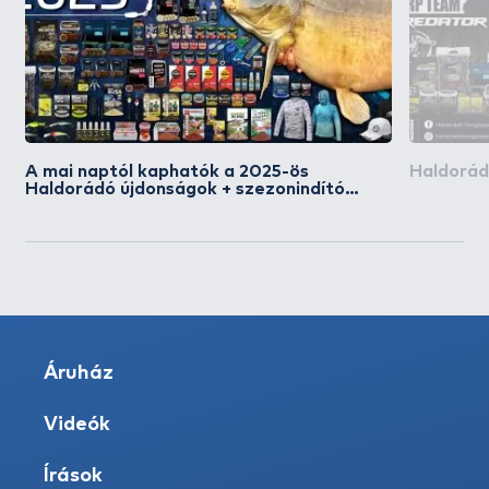
A mai naptól kaphatók a 2025-ös
Haldorád
Haldorádó újdonságok + szezonindító
akciós napok
Áruház
Videók
Írások