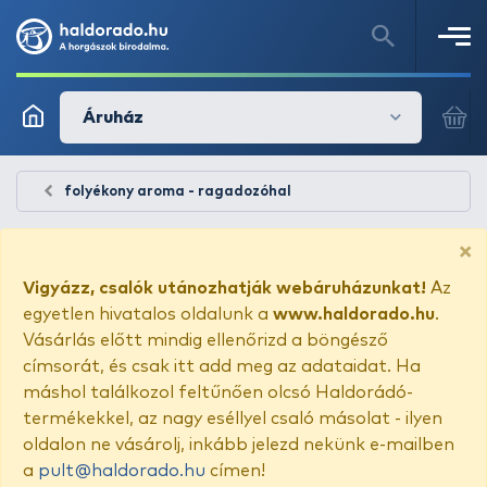
Áruház
folyékony aroma - ragadozóhal
×
Vigyázz, csalók utánozhatják webáruházunkat!
Az
egyetlen hivatalos oldalunk a
www.haldorado.hu
.
Vásárlás előtt mindig ellenőrizd a böngésző
címsorát, és csak itt add meg az adataidat. Ha
máshol találkozol feltűnően olcsó Haldorádó-
termékekkel, az nagy eséllyel csaló másolat - ilyen
oldalon ne vásárolj, inkább jelezd nekünk e-mailben
a
pult@haldorado.hu
címen!