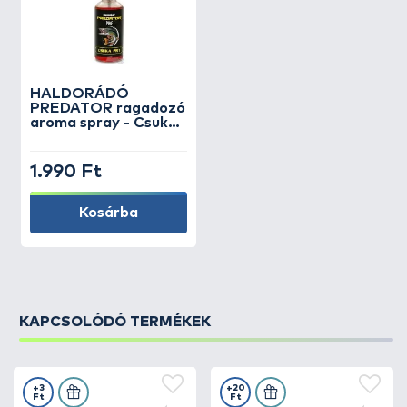
HALDORÁDÓ
PREDATOR ragadozó
aroma spray - Csuka
/ Pike PR1
1.990 Ft
Kosárba
KAPCSOLÓDÓ TERMÉKEK
+3
+20
Ft
Ft