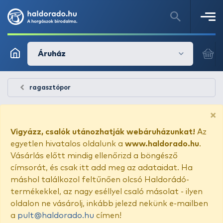
Áruház
ragasztópor
×
Vigyázz, csalók utánozhatják webáruházunkat!
Az
egyetlen hivatalos oldalunk a
www.haldorado.hu
.
Vásárlás előtt mindig ellenőrizd a böngésző
címsorát, és csak itt add meg az adataidat. Ha
máshol találkozol feltűnően olcsó Haldorádó-
termékekkel, az nagy eséllyel csaló másolat - ilyen
oldalon ne vásárolj, inkább jelezd nekünk e-mailben
a
pult@haldorado.hu
címen!