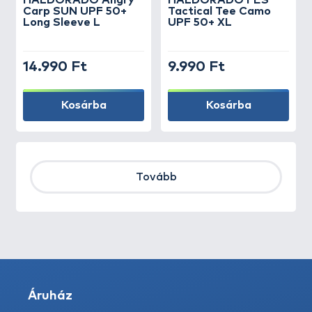
HALDORÁDÓ Angry
HALDORÁDÓ FES
Carp SUN UPF 50+
Tactical Tee Camo
Long Sleeve L
UPF 50+ XL
14.990 Ft
9.990 Ft
Kosárba
Kosárba
Tovább
Áruház