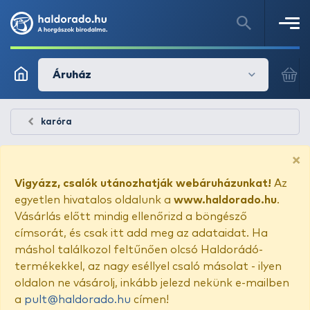
Áruház
karóra
×
Vigyázz, csalók utánozhatják webáruházunkat!
Az
egyetlen hivatalos oldalunk a
www.haldorado.hu
.
Vásárlás előtt mindig ellenőrizd a böngésző
címsorát, és csak itt add meg az adataidat. Ha
máshol találkozol feltűnően olcsó Haldorádó-
termékekkel, az nagy eséllyel csaló másolat - ilyen
oldalon ne vásárolj, inkább jelezd nekünk e-mailben
a
pult@haldorado.hu
címen!