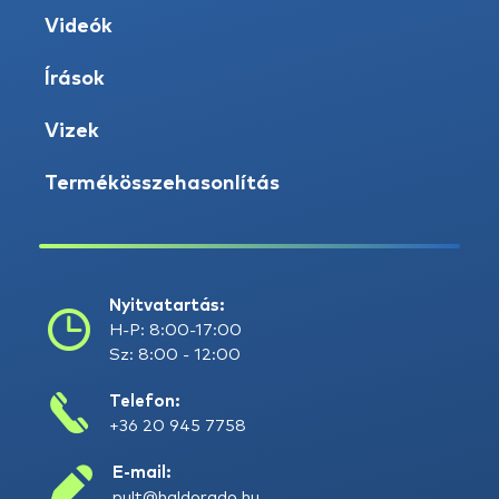
Videók
Írások
Vizek
Termékösszehasonlítás
Nyitvatartás:
H-P: 8:00-17:00
Sz: 8:00 - 12:00
Telefon:
+36 20 945 7758
E-mail:
pult@haldorado.hu