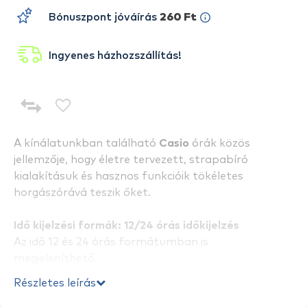
Bónuszpont jóváírás
260 Ft
Ingyenes házhozszállítás!
A kínálatunkban található
Casio
órák közös
jellemzője, hogy életre tervezett, strapabíró
kialakításuk és hasznos funkcióik tökéletes
horgászórává teszik őket.
Idő kijelzési formák: 12/24 órás időkijelzés
Az idő 12 és 24 órás formátumban is
megjeleníthető.
Részletes leírás
Időmérő: Stopper funkció