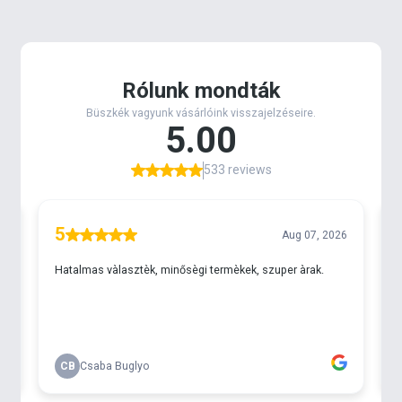
A megbízható pontos kvarc óra szerkezet elemmel
működik. Az elem várható élettartama kb 2-3év az
óra funkcióitól függően. Néhány másodperc (+ - )
eltéréssel működnek /hó.
Szíj anyaga: Fém
Az óra csatja tartós rozsdamentes acélból készül.
Tok átmérője : 40 mm
Üveg: Műanyag/plexi
Műanyag / plexi üveg.
Vízállóság: 30M
Az óra 3 BAR nyomásig ellenáll a víz nyomásának.
Úszni nem ajánlott az órával.