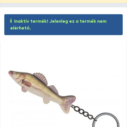
Inaktív termék! Jelenleg ez a termék nem
elérhető.