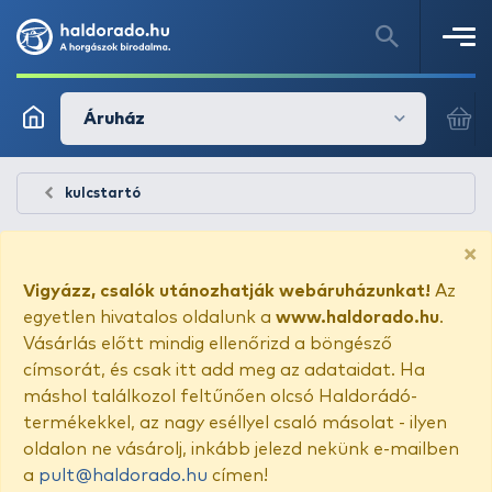
Áruház
kulcstartó
×
Vigyázz, csalók utánozhatják webáruházunkat!
Az
egyetlen hivatalos oldalunk a
www.haldorado.hu
.
Vásárlás előtt mindig ellenőrizd a böngésző
címsorát, és csak itt add meg az adataidat. Ha
máshol találkozol feltűnően olcsó Haldorádó-
termékekkel, az nagy eséllyel csaló másolat - ilyen
oldalon ne vásárolj, inkább jelezd nekünk e-mailben
a
pult@haldorado.hu
címen!