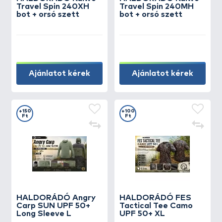
Travel Spin 240XH
Travel Spin 240MH
bot + orsó szett
bot + orsó szett
Ajánlatot kérek
Ajánlatot kérek
+150
+100
Ft
Ft
HALDORÁDÓ Angry
HALDORÁDÓ FES
Carp SUN UPF 50+
Tactical Tee Camo
Long Sleeve L
UPF 50+ XL