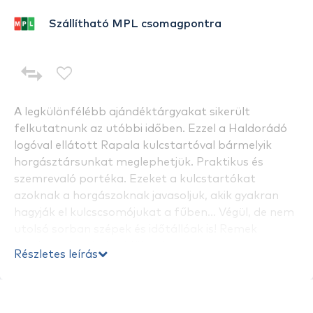
Szállítható MPL csomagpontra
A legkülönfélébb ajándéktárgyakat sikerült
felkutatnunk az utóbbi időben. Ezzel a Haldorádó
logóval ellátott Rapala kulcstartóval bármelyik
horgásztársunkat meglephetjük. Praktikus és
szemrevaló portéka. Ezeket a kulcstartókat
azoknak a horgászoknak javasoljuk, akik gyakran
hagyják el kulcscsomójukat a fűben... Végül, de nem
utolsó sorban szépek és időtállóak is! Remek
meglepetés minden időben!
Részletes leírás