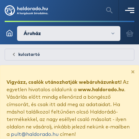
Áruház
kulcstartó
×
Vigyázz, csalók utánozhatják webáruházunkat!
Az
egyetlen hivatalos oldalunk a
www.haldorado.hu
.
Vásárlás előtt mindig ellenőrizd a böngésző
címsorát, és csak itt add meg az adataidat. Ha
máshol találkozol feltűnően olcsó Haldorádó-
termékekkel, az nagy eséllyel csaló másolat - ilyen
oldalon ne vásárolj, inkább jelezd nekünk e-mailben
a
pult@haldorado.hu
címen!