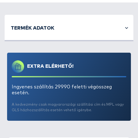
TERMÉK ADATOK
EXTRA ELÉRHETŐ!
Ingyenes szállítás 29990 feletti végösszeg
esetén.
A kedvezmény csak magyarországi szállítási cím és MPL vagy
GLS házhozszállítás esetén vehető igénybe.