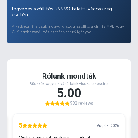
Ingyenes szállítás 29990 feletti végösszeg
esetén.
A kedvezmény csak magyarországi szállítási cím és MPL vagy
GLS házhozszállítás esetén vehető igénybe.