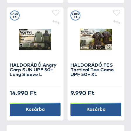
+150
+100
Ft
Ft
HALDORÁDÓ Angry
HALDORÁDÓ FES
Carp SUN UPF 50+
Tactical Tee Camo
Long Sleeve L
UPF 50+ XL
14.990 Ft
9.990 Ft
Kosárba
Kosárba