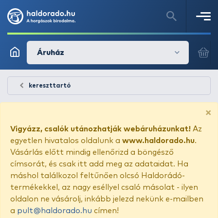
Áruház
kereszttartó
×
Vigyázz, csalók utánozhatják webáruházunkat!
Az
egyetlen hivatalos oldalunk a
www.haldorado.hu
.
Vásárlás előtt mindig ellenőrizd a böngésző
címsorát, és csak itt add meg az adataidat. Ha
máshol találkozol feltűnően olcsó Haldorádó-
termékekkel, az nagy eséllyel csaló másolat - ilyen
oldalon ne vásárolj, inkább jelezd nekünk e-mailben
a
pult@haldorado.hu
címen!