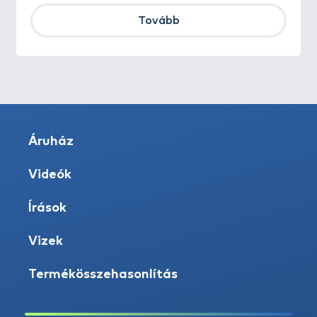
Tovább
Áruház
Videók
Írások
Vizek
Termékösszehasonlítás