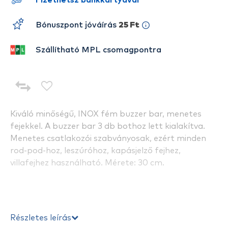
Fizethetsz bankkártyával
Bónuszpont jóváírás
25 Ft
Szállítható MPL csomagpontra
Kiváló minőségű, INOX fém buzzer bar, menetes
fejekkel. A buzzer bar 3 db bothoz lett kialakítva.
Menetes csatlakozói szabványosak, ezért minden
rod-pod-hoz, leszúróhoz, kapásjelző fejhez,
villafejhez használható. Mérete: 30 cm.
Részletes leírás