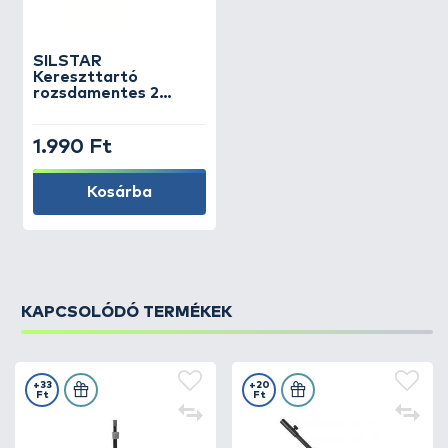
SILSTAR
Kereszttartó
rozsdamentes 2
botos
1.990 Ft
Kosárba
KAPCSOLÓDÓ TERMÉKEK
+33
+20
Ft
Ft