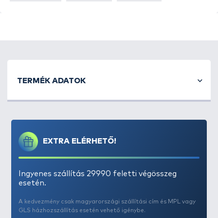
TERMÉK ADATOK
EXTRA ELÉRHETŐ!
Ingyenes szállítás 29990 feletti végösszeg
esetén.
A kedvezmény csak magyarországi szállítási cím és MPL vagy
GLS házhozszállítás esetén vehető igénybe.