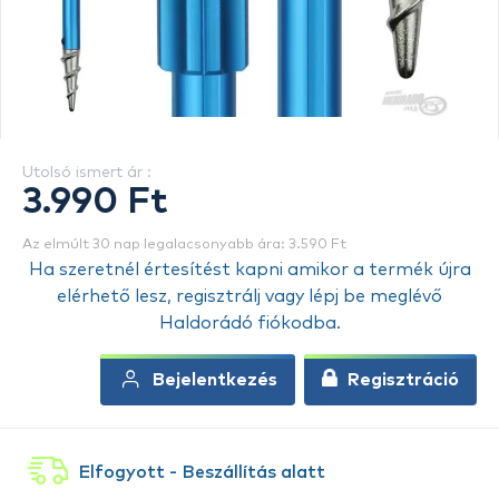
Utolsó ismert ár :
3.990 Ft
Az elmúlt 30 nap legalacsonyabb ára: 3.590 Ft
Ha szeretnél értesítést kapni amikor a termék újra
elérhető lesz, regisztrálj vagy lépj be meglévő
Haldorádó fiókodba.
Bejelentkezés
Regisztráció
Elfogyott - Beszállítás alatt