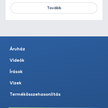
Tovább
Áruház
Videók
Írások
Vizek
Termékösszehasonlítás