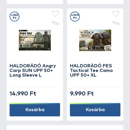
+150
+100
Ft
Ft
HALDORÁDÓ Angry
HALDORÁDÓ FES
Carp SUN UPF 50+
Tactical Tee Camo
Long Sleeve L
UPF 50+ XL
14.990 Ft
9.990 Ft
Kosárba
Kosárba