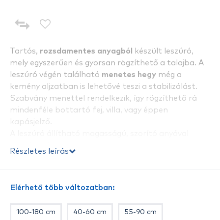
Tartós,
rozsdamentes anyagból
készült leszúró,
mely egyszerűen és gyorsan rögzíthető a talajba. A
leszúró végén található
menetes hegy
még a
kemény aljzatban is lehetővé teszi a stabilizálást.
Szabvány menettel rendelkezik, így rögzíthető rá
mindenféle bottartó fej, villa, vagy éppen
kapásjelző.
A leszúró állítható magasságú, szorító anyával
stabilan rögzíthető.
Részletes leírás
Tulajdonságok:
- Hossz: 75-130 cm
- Átmérő: 16 mm
Elérhető több változatban:
- Anyaga: acél
- Szín: kék
100-180 cm
40-60 cm
55-90 cm