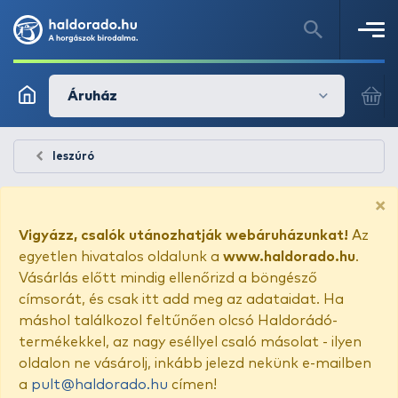
Áruház
leszúró
×
Vigyázz, csalók utánozhatják webáruházunkat!
Az
egyetlen hivatalos oldalunk a
www.haldorado.hu
.
Vásárlás előtt mindig ellenőrizd a böngésző
címsorát, és csak itt add meg az adataidat. Ha
máshol találkozol feltűnően olcsó Haldorádó-
termékekkel, az nagy eséllyel csaló másolat - ilyen
oldalon ne vásárolj, inkább jelezd nekünk e-mailben
a
pult@haldorado.hu
címen!