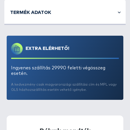
TERMÉK ADATOK
EXTRA ELÉRHETŐ!
Ingyenes szállítás 29990 feletti végösszeg
esetén.
A kedvezmény csak magyarországi szállítási cím és MPL vagy
GLS házhozszállítás esetén vehető igénybe.