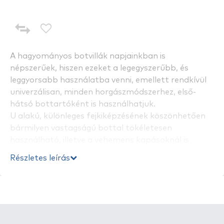
A hagyományos botvillák napjainkban is
népszerűek, hiszen ezeket a legegyszerűbb, és
leggyorsabb használatba venni, emellett rendkívül
univerzálisan, minden horgászmódszerhez, első-
hátsó bottartóként is használhatjuk.
U alakú, különleges fejkiképzésének köszönhetően
bármilyen vastagságú bottal tökéletesen
használható, illetve a vehemens kapásoknál is
feladja a leckét a halaknak, ha azok meg akarnának
Részletes leírás
lógni az egész felszerelésünkkel.
50 centiméteres hossza abszolút megszokott, a
legtöbb helyzetben tökéletesen elegendő, a fém
szár pedig a kemény földben is viszonylag könnyen
leszúrható.