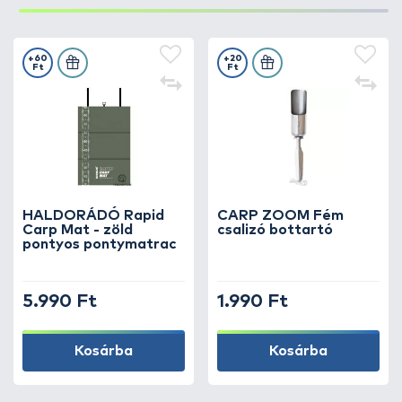
+60
+20
Ft
Ft
HALDORÁDÓ Rapid
CARP ZOOM Fém
Carp Mat - zöld
csalizó bottartó
pontyos pontymatrac
5.990 Ft
1.990 Ft
Kosárba
Kosárba