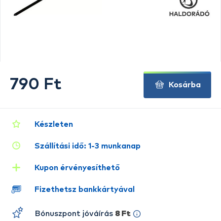
790 Ft
Kosárba
Készleten
Szállítási idő: 1-3 munkanap
Kupon érvényesíthető
Fizethetsz bankkártyával
Bónuszpont jóváírás
8 Ft