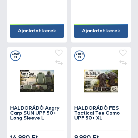
Ajánlatot kérek
Ajánlatot kérek
+150
+100
Ft
Ft
HALDORÁDÓ Angry
HALDORÁDÓ FES
Carp SUN UPF 50+
Tactical Tee Camo
Long Sleeve L
UPF 50+ XL
14.990 Ft
9.990 Ft