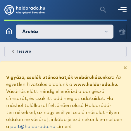
Áruház
leszúró
×
Vigyázz, csalók utánozhatják webáruházunkat!
Az
egyetlen hivatalos oldalunk a
www.haldorado.hu
.
Vásárlás előtt mindig ellenőrizd a böngésző
címsorát, és csak itt add meg az adataidat. Ha
máshol találkozol feltűnően olcsó Haldorádó-
termékekkel, az nagy eséllyel csaló másolat - ilyen
oldalon ne vásárolj, inkább jelezd nekünk e-mailben
a
pult@haldorado.hu
címen!