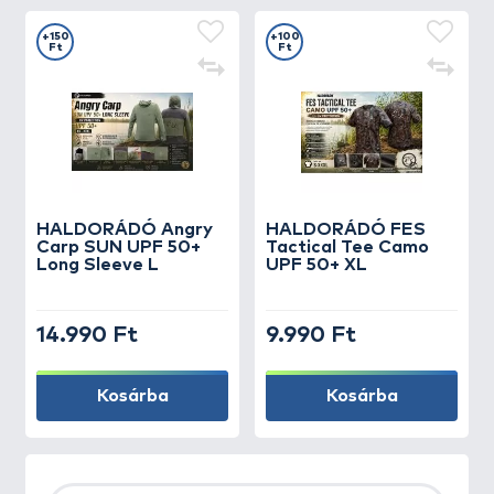
+150
+100
Ft
Ft
HALDORÁDÓ Angry
HALDORÁDÓ FES
Carp SUN UPF 50+
Tactical Tee Camo
Long Sleeve L
UPF 50+ XL
14.990 Ft
9.990 Ft
Kosárba
Kosárba