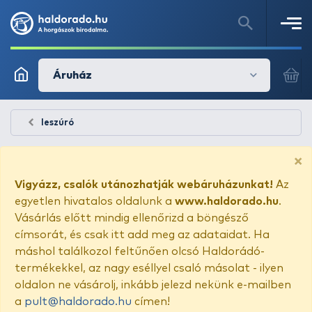
Áruház
leszúró
×
Vigyázz, csalók utánozhatják webáruházunkat!
Az
egyetlen hivatalos oldalunk a
www.haldorado.hu
.
Vásárlás előtt mindig ellenőrizd a böngésző
címsorát, és csak itt add meg az adataidat. Ha
máshol találkozol feltűnően olcsó Haldorádó-
termékekkel, az nagy eséllyel csaló másolat - ilyen
oldalon ne vásárolj, inkább jelezd nekünk e-mailben
a
pult@haldorado.hu
címen!