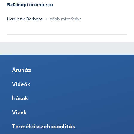
Szülinapi örömpeca
Hanuszik Barbara
több mint 9 éve
Áruház
Videók
Írások
Vizek
Termékösszehasonlítás