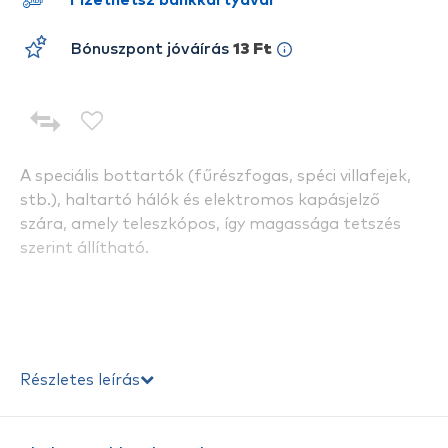
Fizethetsz bankkártyával
Bónuszpont jóváírás
13 Ft
A speciális bottartók (fűrészfogas, spéci villafejek,
stb.), haltartó hálók és elektromos kapásjelző
szára, amely teleszkópos, így magassága tetszés
szerint állítható.
Részletes leírás