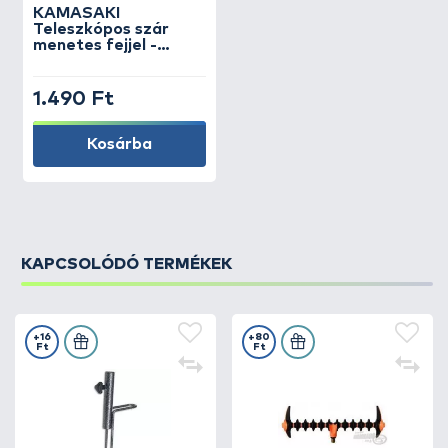
KAMASAKI
Teleszkópos szár
menetes fejjel -
hosszú
1.490 Ft
Kosárba
KAPCSOLÓDÓ TERMÉKEK
+16
+80
Ft
Ft