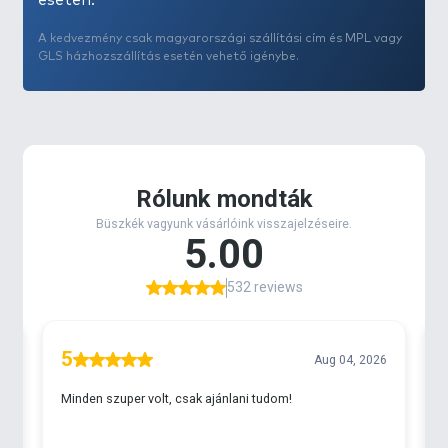
esetén.
A kedvezmény csak magyarországi szállítási cím és MPL vagy
GLS házhozszállítás esetén vehető igénybe.