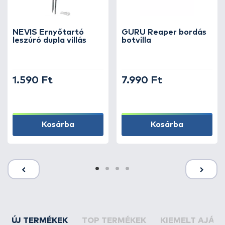
NEVIS Ernyőtartó
GURU Reaper bordás
leszúró dupla villás
botvilla
1.590 Ft
7.990 Ft
Kosárba
Kosárba
ÚJ TERMÉKEK
TOP TERMÉKEK
KIEMELT AJÁN