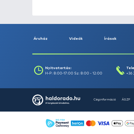
HALDORÁDÓ Kaiwo Travel
Spin 240XH bot + orsó szett
Ajánlatot kérek