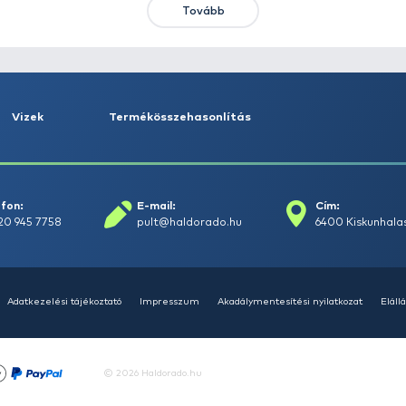
HALDORÁDÓ Kaiwo Travel
HA
Spin 240MH bot + orsó szett
SU
14
Ajánlatot kérek
Tovább