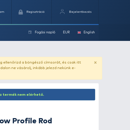
Kedvencek
Kosaram
Regisztráció
Fogási na
ok
ado.hu
. Vásárlás előtt mindig ellenőrizd a böngésző címs
yel csaló másolat - ilyen oldalon ne vásárolj, inkább jel
Inaktív termék! Jelenleg ez a termék nem elérhető.