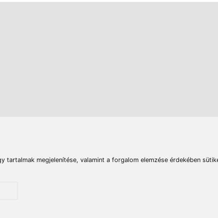
rások
Vizek
Termékösszehasonlít
Telefon:
E-mail:
+36 20 945 7758
pult@haldorado.hu
máció
ÁSZF
Adatkezelési tájékoztató
Impresszum
Akadá
© 2026 Haldorado.hu