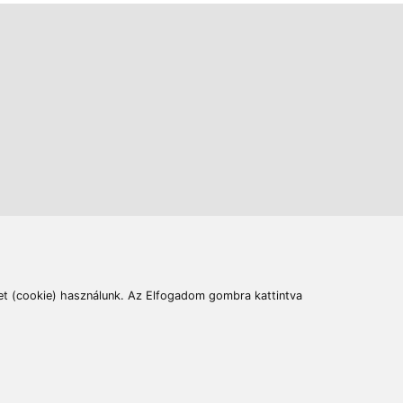
ás
Cím:
6400 Kiskunhalas, Széchenyi út 49.
lymentesítési nyilatkozat
Elállás