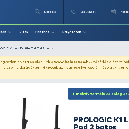
Keresés
Videók
Vizek
Írások
Hasznos
Pályázat
rod pod
PROLOGIC K1 Low Profile Rod Pod 2 botos
uházunkat!
Az egyetlen hivatalos oldalunk a
www.haldor
ozol feltűnően olcsó Haldorádó-termékekkel, az nagy eséll