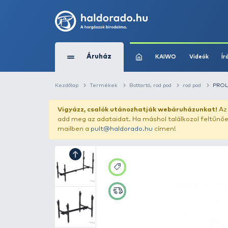
Áruház
KAIWO
Kezdőlap
Termékek
Bottartó, rod pod
Vigyázz, csalók utánozhatják webár
add meg az adataidat. Ha máshol találk
mailben a
pult@haldorado.hu
címen!