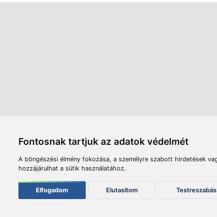
Áruház
Videók
Í
Nyitvatartás:
H-P: 8:00-17:00
Sz: 8:00 - 12:00
Céginfor