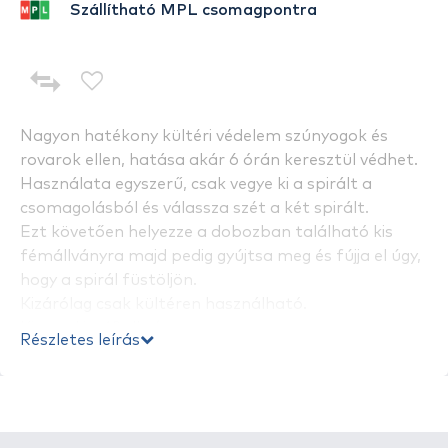
Szállítható MPL csomagpontra
Nagyon hatékony kültéri védelem szúnyogok és
rovarok ellen, hatása akár 6 órán keresztül védhet.
Használata egyszerű, csak vegye ki a spirált a
csomagolásból és válassza szét a két spirált.
Ezt követően helyezze a dobozban található kis
fémállványra majd pedig gyújtsa meg és fújja el úgy,
hogy a spirál füstöljön.
Kizárólag csak kültéren használható.
Kiszerelés: 10 db / csomag
Részletes leírás