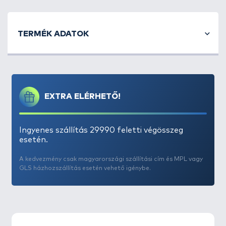
TERMÉK ADATOK
EXTRA ELÉRHETŐ!
Ingyenes szállítás 29990 feletti végösszeg
esetén.
A kedvezmény csak magyarországi szállítási cím és MPL vagy
GLS házhozszállítás esetén vehető igénybe.