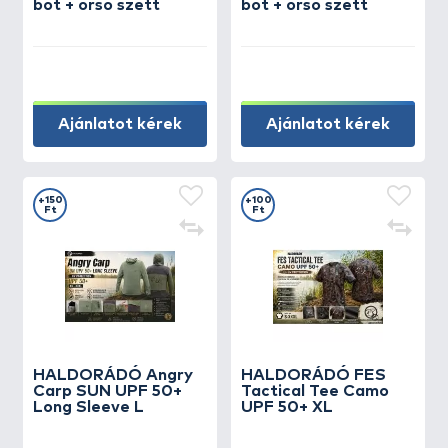
bot + orsó szett
bot + orsó szett
Ajánlatot kérek
Ajánlatot kérek
+150
+100
Ft
Ft
HALDORÁDÓ Angry
HALDORÁDÓ FES
Carp SUN UPF 50+
Tactical Tee Camo
Long Sleeve L
UPF 50+ XL