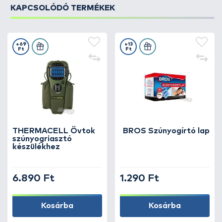
KAPCSOLÓDÓ TERMÉKEK
+69
+13
Ft
Ft
THERMACELL Övtok
BROS Szúnyogírtó lap
szúnyogriasztó
készülékhez
6.890 Ft
1.290 Ft
Kosárba
Kosárba