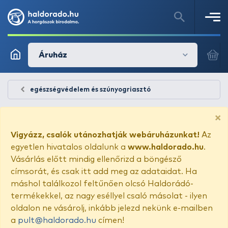
Áruház
egészségvédelem és szúnyogriasztó
×
Vigyázz, csalók utánozhatják webáruházunkat!
Az
egyetlen hivatalos oldalunk a
www.haldorado.hu
.
Vásárlás előtt mindig ellenőrizd a böngésző
címsorát, és csak itt add meg az adataidat. Ha
máshol találkozol feltűnően olcsó Haldorádó-
termékekkel, az nagy eséllyel csaló másolat - ilyen
oldalon ne vásárolj, inkább jelezd nekünk e-mailben
a
pult@haldorado.hu
címen!